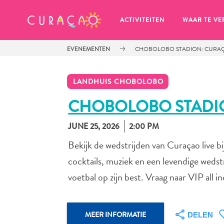
MIJN FAVORIETEN
ACTIVITEITEN
WAAR TE VE
EVENEMENTEN
CHOBOLOBO STADION: CURAÇ
LANDHUIS CHOBOLOBO
CHOBOLOBO STADI
JUNE 25, 2026
2:00 PM
Zo te zien heb je nog geen 
favoriete plekken opgeslagen.
Bekijk de wedstrijden van Curaçao live 
cocktails, muziek en een levendige wedst
voetbal op zijn best. Vraag naar VIP all i
Wanneer je iets op wil slaan om later nog eens te bekijk
MEER INFORMATIE
DELEN