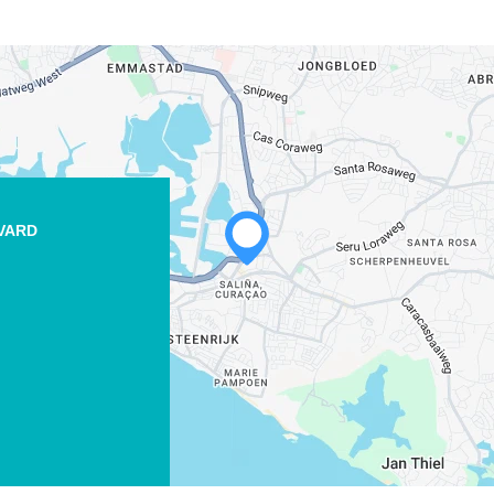
EVARD
WHATSAPP
FACEBOOK
X
LINK KOPIËREN
E-MAIL
LINK KOPIËREN