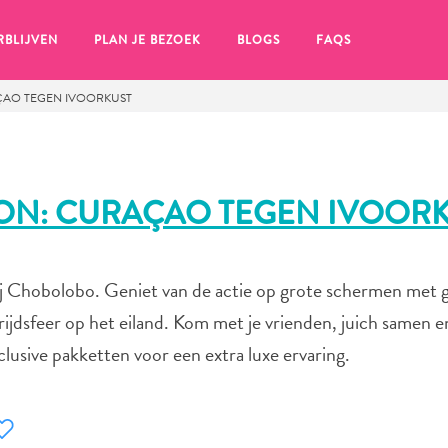
RBLIJVEN
PLAN JE BEZOEK
BLOGS
FAQS
AO TEGEN IVOORKUST
ON: CURAÇAO TEGEN IVOOR
bij Chobolobo. Geniet van de actie op grote schermen met 
rijdsfeer op het eiland. Kom met je vrienden, juich samen e
nclusive pakketten voor een extra luxe ervaring.
en, klik op het