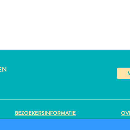
EN
BEZOEKERSINFORMATIE
OVE
DIGITALE IMMIGRATIEKAART
PRI
FAQS
GE