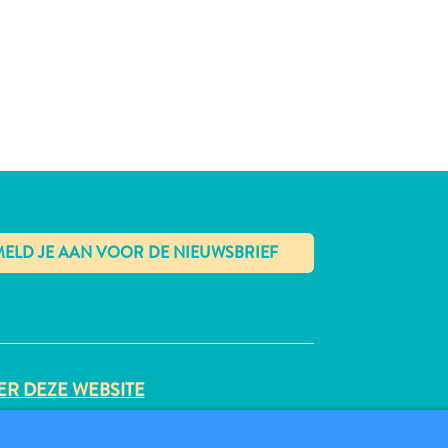
✕
R DEZE WEBSITE
VACYBELEID
BRUIKSVOORWAARDEN