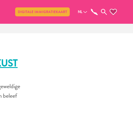
Delen
NL
DIGITALE IMMIGRATIEKAART
KUST
geweldige
n beleef