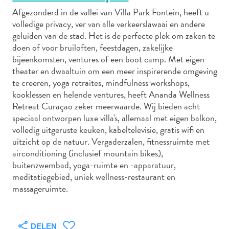
Afgezonderd in de vallei van Villa Park Fontein, heeft u
volledige privacy, ver van alle verkeerslawaai en andere
geluiden van de stad. Het is de perfecte plek om zaken te
Autoverhuur
doen of voor bruiloften, feestdagen, zakelijke
Bezienswaardigheden
bijeenkomsten, ventures of een boot camp. Met eigen
Diversen
theater en dwaaltuin om een meer inspirerende omgeving
Duik-
te creëren, yoga retraites, mindfulness workshops,
en
kooklessen en helende ventures, heeft Ananda Wellness
Retreat Curaçao zeker meerwaarde. Wij bieden acht
snorkelplekken
speciaal ontworpen luxe villa's, allemaal met eigen balkon,
Duikoperators
volledig uitgeruste keuken, kabeltelevisie, gratis wifi en
Eten
uitzicht op de natuur. Vergaderzalen, fitnessruimte met
en
airconditioning (inclusief mountain bikes),
drinken
buitenzwembad, yoga-ruimte en -apparatuur,
Kunst
meditatiegebied, uniek wellness-restaurant en
en
massageruimte.
cultuur
Landactiviteiten
Musea
DELEN