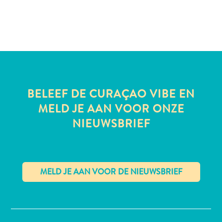
All-
inclusive
Appartementen
Hotels
BELEEF DE CURAÇAO VIBE EN
en
MELD JE AAN VOOR ONZE
Resorts
Vakantiewoningen
NIEUWSBRIEF
Plan
je
bezoek
✕