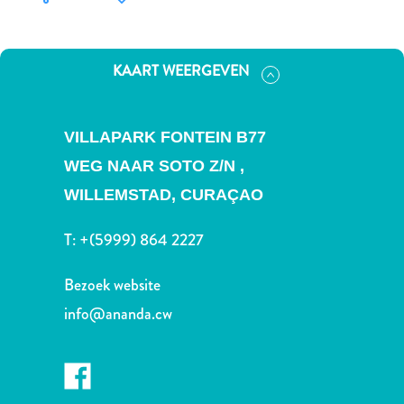
Nachtleven
en
entertainment
KAART WEERGEVEN
Natuur
en
parken
VILLAPARK FONTEIN B77
Sauna
en
WEG NAAR SOTO Z/N ,
wellness
WILLEMSTAD, CURAÇAO
Sport
en
T:
+(5999) 864 2227
golf
Stranden
Bezoek website
Taxidiensten
info@ananda.cw
Tours
Wateractiviteiten
Winkelgebieden
Waar