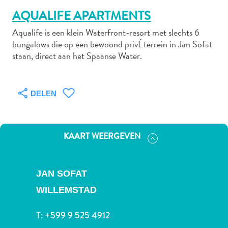
AQUALIFE APARTMENTS
Aqualife is een klein Waterfront-resort met slechts 6
Autoverhuur
bungalows die op een bewoond privÈterrein in Jan Sofat
Bezienswaardigheden
staan, direct aan het Spaanse Water.
Diversen
Duik-
en
DELEN
snorkelplekken
Duikoperators
Eten
KAART WEERGEVEN
en
drinken
Kunst
JAN SOFAT
en
WILLEMSTAD
cultuur
Landactiviteiten
T:
+599 9 525 4912
Musea