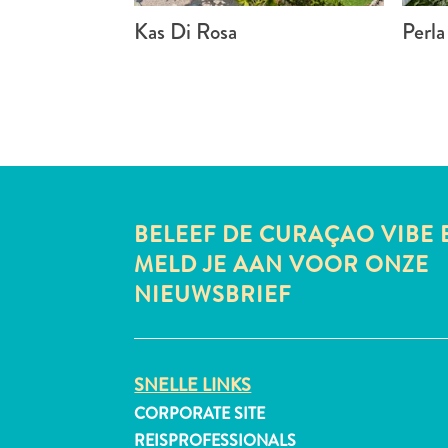
Kas Di Rosa
Perla
BELEEF DE CURAÇAO VIBE 
MELD JE AAN VOOR ONZE
NIEUWSBRIEF
SNELLE LINKS
CORPORATE SITE
REISPROFESSIONALS