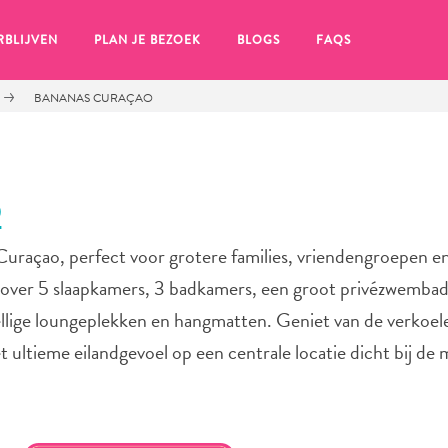
RBLIJVEN
PLAN JE BEZOEK
BLOGS
FAQS
BANANAS CURAÇAO
O
 Curaçao, perfect voor grotere families, vriendengroepen en
 over 5 slaapkamers, 3 badkamers, een groot privézwembad
zellige loungeplekken en hangmatten. Geniet van de verkoe
 ultieme eilandgevoel op een centrale locatie dicht bij de
en, klik op het