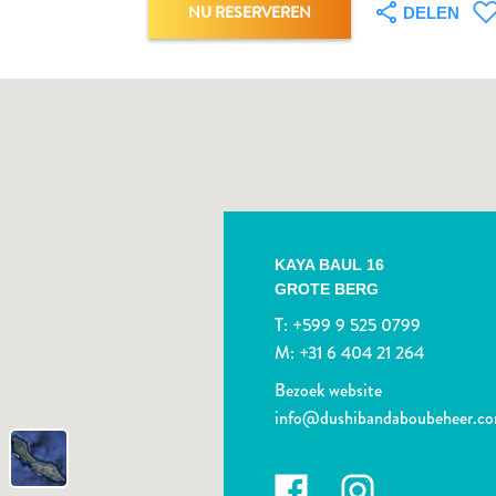
NU RESERVEREN
DELEN
KAYA BAUL 16
GROTE BERG
T:
+599 9 525 0799
M:
+31 6 404 21 264
Bezoek website
info@dushibandaboubeheer.c