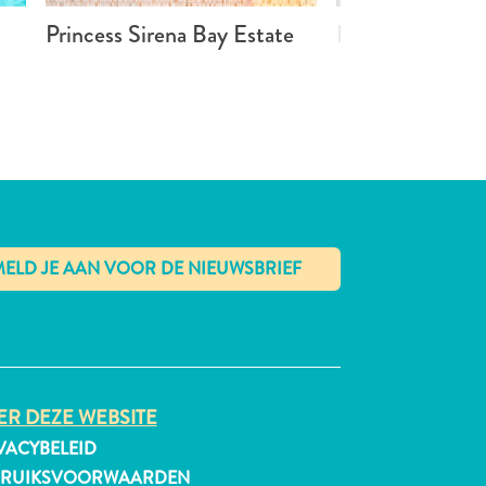
Princess Sirena Bay Estate
Beach House Pi
✕
R DEZE WEBSITE
VACYBELEID
BRUIKSVOORWAARDEN