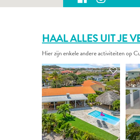
HAAL ALLES UIT JE V
Hier zijn enkele andere activiteiten op Cu