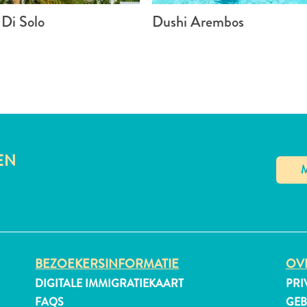
 Di Solo
Dushi Arembos
EN
BEZOEKERSINFORMATIE
OVE
DIGITALE IMMIGRATIEKAART
PRI
FAQS
GE