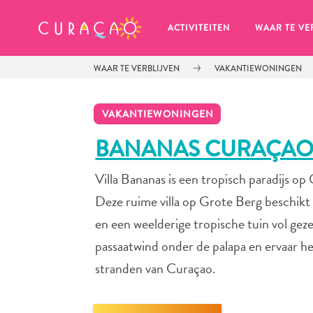
MIJN FAVORIETEN
ACTIVITEITEN
WAAR TE VE
WAAR TE VERBLIJVEN
VAKANTIEWONINGEN
VAKANTIEWONINGEN
BANANAS CURAÇA
Villa Bananas is een tropisch paradijs op
Zo te zien heb je nog geen 
favoriete plekken opgeslagen.
Deze ruime villa op Grote Berg beschikt
en een weelderige tropische tuin vol ge
passaatwind onder de palapa en ervaar het
stranden van Curaçao.
Wanneer je iets op wil slaan om later nog eens te bekijk