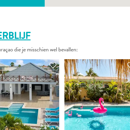
WHATSAPP
FACEBOOK
ERBLIJF
X
raçao die je misschien wel bevallen:
LINK KOPIËREN
E-MAIL
LINK KOPIËREN