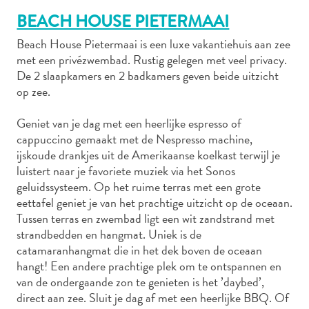
BEACH HOUSE PIETERMAAI
Beach House Pietermaai is een luxe vakantiehuis aan zee
Autoverhuur
met een privézwembad. Rustig gelegen met veel privacy.
Bezienswaardigheden
De 2 slaapkamers en 2 badkamers geven beide uitzicht
op zee.
Diversen
Duik-
Geniet van je dag met een heerlijke espresso of
en
cappuccino gemaakt met de Nespresso machine,
snorkelplekken
ijskoude drankjes uit de Amerikaanse koelkast terwijl je
Duikoperators
luistert naar je favoriete muziek via het Sonos
Eten
geluidssysteem. Op het ruime terras met een grote
en
eettafel geniet je van het prachtige uitzicht op de oceaan.
drinken
Tussen terras en zwembad ligt een wit zandstrand met
Kunst
strandbedden en hangmat. Uniek is de
en
catamaranhangmat die in het dek boven de oceaan
cultuur
hangt! Een andere prachtige plek om te ontspannen en
Landactiviteiten
van de ondergaande zon te genieten is het ’daybed’,
direct aan zee. Sluit je dag af met een heerlijke BBQ. Of
Musea