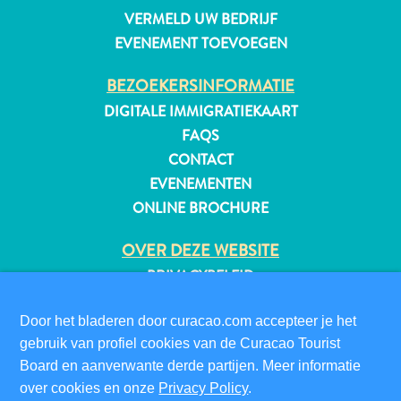
VERMELD UW BEDRIJF
Naar
EVENEMENT TOEVOEGEN
Curaçao
Curaçao
BEZOEKERSINFORMATIE
Reis
DIGITALE IMMIGRATIEKAART
Apps
Reisplannen
FAQS
Evenementen
CONTACT
Romantiek
EVENEMENTEN
&
ONLINE BROCHURE
Bruiloften
Vergaderingen
OVER DEZE WEBSITE
&
PRIVACYBELEID
Conferenties
GEBRUIKSVOORWAARDEN
Reizen
Door het bladeren door curacao.com accepteer je het
naar
VOLG ONS
gebruik van profiel cookies van de Curacao Tourist
Curaçao
Board en aanverwante derde partijen. Meer informatie
Lokaal
over cookies en onze
Privacy Policy
.