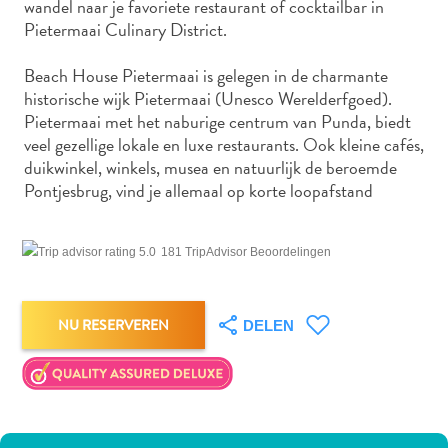
wandel naar je favoriete restaurant of cocktailbar in
Nachtleven
Pietermaai Culinary District.
en
entertainment
Beach House Pietermaai is gelegen in de charmante
Natuur
historische wijk Pietermaai (Unesco Werelderfgoed).
en
Pietermaai met het naburige centrum van Punda, biedt
parken
veel gezellige lokale en luxe restaurants. Ook kleine cafés,
Sauna
duikwinkel, winkels, musea en natuurlijk de beroemde
en
Pontjesbrug, vind je allemaal op korte loopafstand
wellness
Sport
181 TripAdvisor Beoordelingen
en
golf
Stranden
NU RESERVEREN
DELEN
Taxidiensten
Tours
Wateractiviteiten
Winkelgebieden
Waar