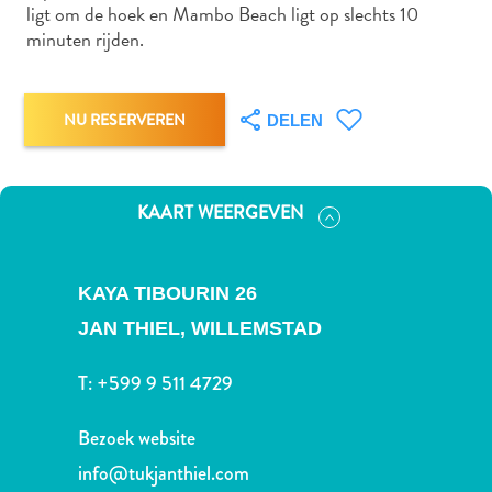
Nachtleven
ligt om de hoek en Mambo Beach ligt op slechts 10
en
minuten rijden.
entertainment
Natuur
en
NU RESERVEREN
DELEN
parken
Sauna
en
KAART WEERGEVEN
wellness
Sport
en
KAYA TIBOURIN 26
golf
JAN THIEL,
WILLEMSTAD
Stranden
Taxidiensten
T:
+599 9 511 4729
Tours
Wateractiviteiten
Bezoek website
Winkelgebieden
info@tukjanthiel.com
Waar