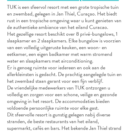
TUK is een sfeervol resort met een grote tropische tuin
en zwembad, gelegen in Jan Thiel, Curaçao. Het biedt
rust in een tropische omgeving waar u kunt genieten van
Autoverhuur
de authentieke ambiance van het eiland Curacao.
Bezienswaardigheden
Het gezellige resort beschikt over 8 privé-bungalows, 1
Diversen
slaapkamer en 2 slaapkamers. Elke bungalow is voorzien
Duik-
van een volledig uitgeruste keuken, een woon- en
en
eetkamer, een eigen badkamer met warm stromend
water en slaapkamers met airconditioning.
snorkelplekken
Er is genoeg ruimte voor iedereen en ook aan de
Duikoperators
allerkleinsten is gedacht. De prachtig aangelegde tuin en
Eten
het zwembad staan garant voor een fijn verblijf.
en
De vriendelijke medewerkers van TUK ontzorgen u
drinken
volledig en zorgen voor een schone, veilige en gezonde
Kunst
omgeving in het resort. De accommodaties bieden
en
voldoende persoonlijke ruimte voor elke gast.
cultuur
Dit sfeervolle resort is gunstig gelegen nabij diverse
Landactiviteiten
stranden, de beste restaurants van het eiland,
Musea
supermarkt, cafés en bars. Het bekende Jan Thiel strand