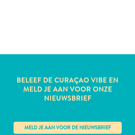
All-
inclusive
Appartementen
Hotels
en
Resorts
Vakantiewoningen
BELEEF DE CURAÇAO VIBE EN
Plan
MELD JE AAN VOOR ONZE
je
bezoek
NIEUWSBRIEF