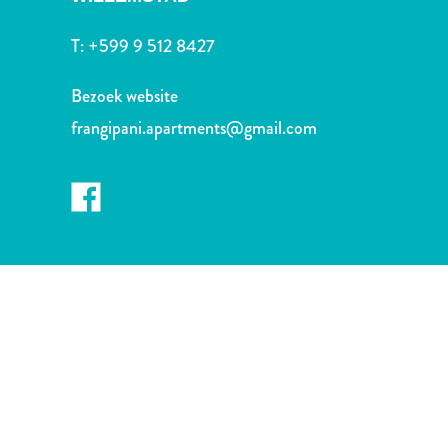
Nachtleven
en
T:
+599 9 512 8427
entertainment
Natuur
Bezoek website
en
frangipani.apartments@gmail.com
parken
Sauna
en
wellness
Sport
en
golf
Stranden
Taxidiensten
Tours
Wateractiviteiten
Winkelgebieden
Waar