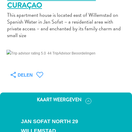
CURAÇAO
This apartment house is located east of Willemstad on
Spanish Water in Jan Sofat – a residential area with
Autoverhuur
private access – and enchanted by its family charm and
Bezienswaardigheden
small size
Diversen
Duik-
en
44 TripAdvisor Beoordelingen
snorkelplekken
Duikoperators
Eten
DELEN
en
drinken
Kunst
KAART WEERGEVEN
en
cultuur
Landactiviteiten
JAN SOFAT NORTH 29
Musea
WILLEMSTAD