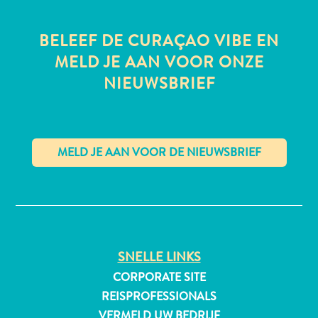
BELEEF DE CURAÇAO VIBE EN
MELD JE AAN VOOR ONZE
All-
NIEUWSBRIEF
inclusive
Appartementen
Hotels
en
Resorts
Vakantiewoningen
✕
Plan
je
bezoek
SNELLE LINKS
CORPORATE SITE
REISPROFESSIONALS
VERMELD UW BEDRIJF