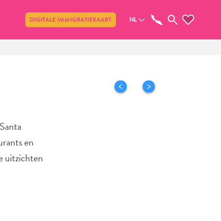
Delen
NL
DIGITALE IMMIGRATIEKAART
 Santa
urants en
e uitzichten