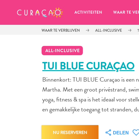
MIJN FAVORIETEN
ACTIVITEITEN
WAAR TE VE
WAAR TE VERBLIJVEN
ALL-INCLUSIVE
ALL-INCLUSIVE
TUI BLUE CURAÇAO
Binnenkort: TUI BLUE Curaçao is een nie
Zo te zien heb je nog geen 
favoriete plekken opgeslagen.
Martha. Met een groot privéstrand, swi
yoga, fitness & spa is het ideaal voor st
en gemakkelijke toegang tot stranden, dui
Wanneer je iets op wil slaan om later nog eens te bekijk
NU RESERVEREN
DELEN