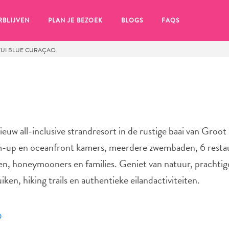
RBLIJVEN
PLAN JE BEZOEK
BLOGS
FAQS
TUI BLUE CURAÇAO
uw all-inclusive strandresort in de rustige baai van Groot
m-up en oceanfront kamers, meerdere zwembaden, 6 resta
ellen, honeymooners en families. Geniet van natuur, prachtig
ken, hiking trails en authentieke eilandactiviteiten.
en, klik op het