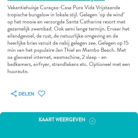
Vakantiehuisje Curaçao-Casa Pura Vida Vrijstaande
tropische bungalow in lokale stijl. Gelegen ‘op de wind’
op het mooie en verzorgde Santa Catharina resort met
Autoverhuur
gezamelijk zwembad. Ook semi lange termijn. Ervaar het
Bezienswaardigheden
eilandgevoel, de rust, de natuurlijke omgeving en de
Diversen
heerlijke bries vanuit de nabij gelegen zee. Gelegen op 15
Duik-
min van het populaire Jan Thiel en Mambo Beach. Met
en
oa glasvezel internet, wasmachine, 2 slaap - en
badkamers, airfryer, strandlakens etc. Optioneel met een
snorkelplekken
huurauto.
Duikoperators
Eten
en
drinken
DELEN
Kunst
en
cultuur
KAART WEERGEVEN
Landactiviteiten
Musea