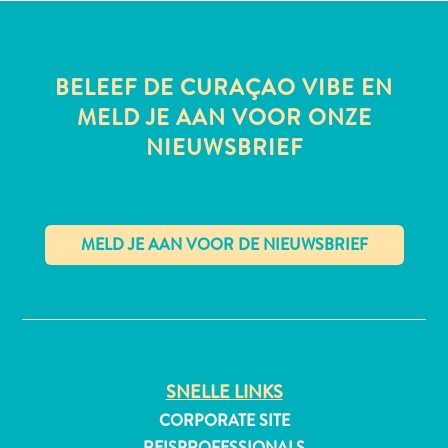
BELEEF DE CURAÇAO VIBE EN
All-
MELD JE AAN VOOR ONZE
inclusive
Appartementen
NIEUWSBRIEF
Hotels
en
Resorts
Vakantiewoningen
Plan
✕
je
bezoek
SNELLE LINKS
CORPORATE SITE
REISPROFESSIONALS