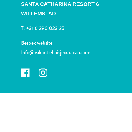
Nachtleven
SANTA CATHARINA RESORT 6
en
WILLEMSTAD
entertainment
Natuur
T:
+31 6 290 023 25
en
parken
Bezoek website
Sauna
Info@vakantiehuisjecuracao.com
en
wellness
Sport
en
golf
Stranden
Taxidiensten
Tours
Wateractiviteiten
Winkelgebieden
Waar