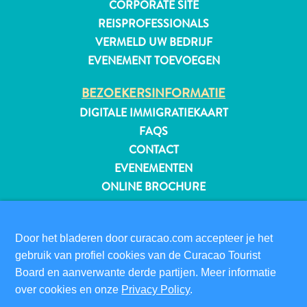
CORPORATE SITE
REISPROFESSIONALS
VERMELD UW BEDRIJF
EVENEMENT TOEVOEGEN
BEZOEKERSINFORMATIE
DIGITALE IMMIGRATIEKAART
FAQS
CONTACT
EVENEMENTEN
ONLINE BROCHURE
OVER DEZE WEBSITE
PRIVACYBELEID
Door het bladeren door curacao.com accepteer je het
Reisvereisten
GEBRUIKSVOORWAARDEN
gebruik van profiel cookies van de Curacao Tourist
Waarom
Board en aanverwante derde partijen. Meer informatie
VOLG ONS
Curacao?
over cookies en onze
Privacy Policy
.
Cruise