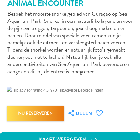
ANIMAL ENCOUNTER
Bezoek het mooiste snorkelgebied van Curaçao op Sea
Aquarium Park. Snorkel in een natuurlijke lagune en voer
Autoverhuur
de pijlstaartroggen, tarpoenen, paard oog makrelen en
Bezienswaardigheden
haaien. Door middel van speciale voer-ramen kun je
Diversen
namelijk ook de citroen- en verpleegsterhaaien voeren.
Duik-
Tijdens de snorkel worden er natuurlijk foto’s gemaakt
dus vergeet niet te lachen! Natuurlijk kun je ook alle
en
andere activiteiten van Sea Aquarium Park bewonderen
snorkelplekken
aangezien dit bij de entree is inbegrepen.
Duikoperators
Eten
en
970 TripAdvisor Beoordelingen
drinken
Kunst
en
NU RESERVEREN
DELEN
cultuur
Landactiviteiten
Musea
KAART WEERGEVEN