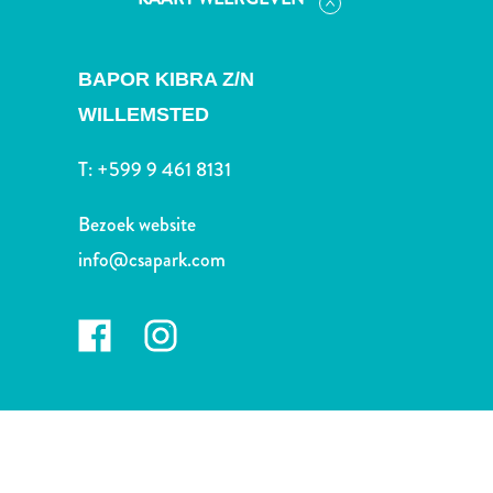
Nachtleven
en
entertainment
BAPOR KIBRA Z/N
Natuur
WILLEMSTED
en
parken
T:
+599 9 461 8131
Sauna
en
Bezoek website
wellness
Sport
info@csapark.com
en
golf
Stranden
Taxidiensten
Tours
Wateractiviteiten
Winkelgebieden
Waar