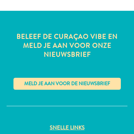
All-
BELEEF DE CURAÇAO VIBE EN
inclusive
Appartementen
MELD JE AAN VOOR ONZE
Hotels
NIEUWSBRIEF
en
Resorts
Vakantiewoningen
Plan
je
bezoek
✕
SNELLE LINKS