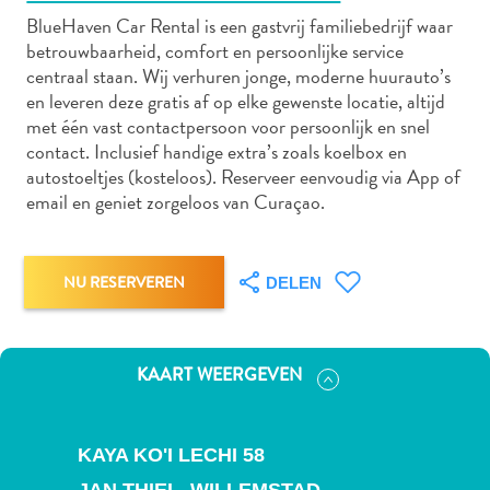
BlueHaven Car Rental is een gastvrij familiebedrijf waar
betrouwbaarheid, comfort en persoonlijke service
centraal staan. Wij verhuren jonge, moderne huurauto’s
Autoverhuur
en leveren deze gratis af op elke gewenste locatie, altijd
Bezienswaardigheden
met één vast contactpersoon voor persoonlijk en snel
Diversen
contact. Inclusief handige extra’s zoals koelbox en
Duik-
autostoeltjes (kosteloos). Reserveer eenvoudig via App of
en
email en geniet zorgeloos van Curaçao.
snorkelplekken
Duikoperators
Eten
NU RESERVEREN
DELEN
en
drinken
Kunst
KAART WEERGEVEN
en
cultuur
Landactiviteiten
KAYA KO'I LECHI 58
Musea