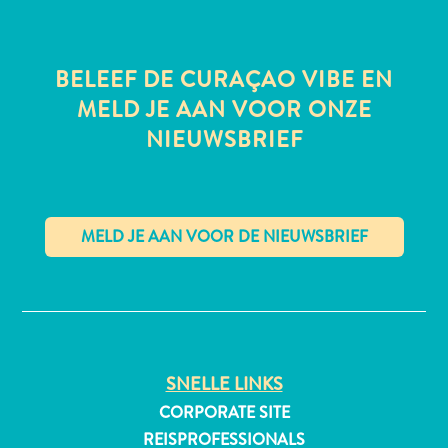
BELEEF DE CURAÇAO VIBE EN
All-
MELD JE AAN VOOR ONZE
inclusive
NIEUWSBRIEF
Appartementen
Hotels
en
Resorts
Vakantiewoningen
Plan
✕
je
bezoek
SNELLE LINKS
CORPORATE SITE
REISPROFESSIONALS