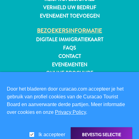
VERMELD UW BEDRIJF
EVENEMENT TOEVOEGEN
BEZOEKERSINFORMATIE
DIGITALE IMMIGRATIEKAART
FAQS
CONTACT
EVENEMENTEN
ONLINE BROCHURE
OVER DEZE WEBSITE
Door het bladeren door curacao.com accepteer je het
PRIVACYBELEID
gebruik van profiel cookies van de Curacao Tourist
GEBRUIKSVOORWAARDEN
Board en aanverwante derde partijen. Meer informatie
over cookies en onze
Privacy Policy
.
Reisvereisten
VOLG ONS
Waarom
Curacao?
BEVESTIG SELECTIE
Ik accepteer
Cruise