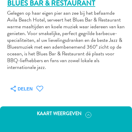
BLUES BAR & RESTAURANT
Gelegen op haar eigen pier aan zee bij het befaamde
Avila Beach Hotel, serveert het Blues Bar & Restaurant
Autoverhuur
warme maaltijden en koele muziek waar iedereen van kan
Bezienswaardigheden
genieten. Voor smakelijke, perfect gegrilde barbecue-
Diversen
specialiteiten, al uw lievelingsdranken en de beste Jazz &
Duik-
Bluesmuziek met een adembenemend 360° zicht op de
oceaan, is het Blues Bar & Restaurant dé plaats voor
en
BBQ-liefhebbers en fans van zowel lokale als
snorkelplekken
internationale jazz.
Duikoperators
Eten
en
DELEN
drinken
Kunst
en
cultuur
KAART WEERGEVEN
Landactiviteiten
Musea