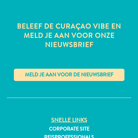
BELEEF DE CURAÇAO VIBE EN
All-
MELD JE AAN VOOR ONZE
inclusive
NIEUWSBRIEF
Appartementen
Hotels
en
Resorts
Vakantiewoningen
Plan
✕
je
bezoek
SNELLE LINKS
CORPORATE SITE
REISPROFESSIONALS