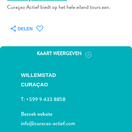
Curaçao Actief biedt op het hele eiland tours aan.
Autoverhuur
DELEN
Bezienswaardigheden
Diversen
Duik-
en
KAART WEERGEVEN
snorkelplekken
Duikoperators
Eten
WILLEMSTAD
en
CURAÇAO
drinken
Kunst
T:
+599 9 433 8858
en
cultuur
Bezoek website
Landactiviteiten
info@curacao-actief.com
Musea