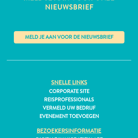
NIEUWSBRIEF
All-
inclusive
Appartementen
✕
Hotels
en
Resorts
Vakantiewoningen
SNELLE LINKS
Plan
je
CORPORATE SITE
bezoek
REISPROFESSIONALS
VERMELD UW BEDRIJF
EVENEMENT TOEVOEGEN
BEZOEKERSINFORMATIE