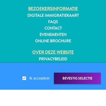
BEZOEKERSINFORMATIE
DIGITALE IMMIGRATIEKAART
FAQS
CONTACT
EVENEMENTEN
ONLINE BROCHURE
OVER DEZE WEBSITE
PRIVACYBELEID
GEBRUIKSVOORWAARDEN
VOLG ONS
BEVESTIG SELECTIE
Ik accepteer
Reisvereisten
Waarom
© 2026 Curaçao Tourist Board
Curacao?
LINK DELEN
DELEN OP
Cruise