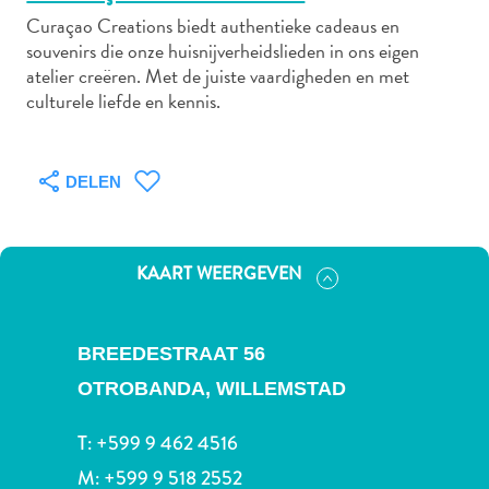
Curaçao Creations biedt authentieke cadeaus en
souvenirs die onze huisnijverheidslieden in ons eigen
atelier creëren. Met de juiste vaardigheden en met
Autoverhuur
culturele liefde en kennis.
Bezienswaardigheden
Diversen
Duik-
DELEN
en
snorkelplekken
Duikoperators
KAART WEERGEVEN
Eten
en
drinken
BREEDESTRAAT 56
Kunst
en
OTROBANDA,
WILLEMSTAD
cultuur
T:
+599 9 462 4516
Landactiviteiten
Musea
M:
+599 9 518 2552