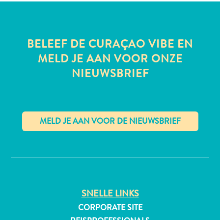
BELEEF DE CURAÇAO VIBE EN
All-
MELD JE AAN VOOR ONZE
inclusive
Appartementen
NIEUWSBRIEF
Hotels
en
Resorts
Vakantiewoningen
Plan
✕
je
bezoek
SNELLE LINKS
CORPORATE SITE