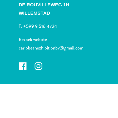
Nachtleven
DE ROUVILLEWEG 1H
en
WILLEMSTAD
entertainment
Natuur
T:
+599 9 516 4724
en
parken
Bezoek website
Sauna
caribbeanexhibitionbv@gmail.com
en
wellness
Sport
en
golf
Stranden
Taxidiensten
Tours
Wateractiviteiten
Winkelgebieden
Waar