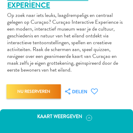
EXPERIENCE
Op zoek naar iets leuks, laagdrempeligs en centraal
gelegen op Curaçao? Curaçao Interactive Experience is
Autoverhuur
een modern, interactief museum waar je de cultuur,
Bezienswaardigheden
geschiedenis en natuur van het eiland ontdekt via
Diversen
interactieve tentoonstellingen, spellen en creatieve
Duik-
activiteiten. Raak de schermen aan, speel quizzen,
en
navigeer over een geanimeerde kaart van Curaçao en
snorkelplekken
maak zelfs je eigen grottekening, geïnspireerd door de
Duikoperators
eerste bewoners van het eiland.
Eten
en
drinken
NU RESERVEREN
DELEN
Kunst
en
cultuur
KAART WEERGEVEN
Landactiviteiten
Musea