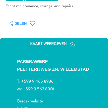
Yacht maintenance, storage, and repairs.
Autoverhuur
DELEN
Bezienswaardigheden
Diversen
Duik-
en
KAART WEERGEVEN
snorkelplekken
Duikoperators
Eten
PARERAWERF
en
PLETTERIJWEG ZN,
WILLEMSTAD
drinken
Kunst
T:
+599 9 465 8936
en
M:
+599 9 562 8001
cultuur
Landactiviteiten
Bezoek website
Musea