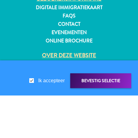
DIGITALE IMMIGRATIEKAART
FAQS
CONTACT
EVENEMENTEN
ONLINE BROCHURE
OVER DEZE WEBSITE
PRIVACYBELEID
GEBRUIKSVOORWAARDEN
BEVESTIG SELECTIE
Ik accepteer
VOLG ONS
LINK DELEN
DELEN OP
© 2026 Curaçao Tourist Board
Reisvereisten
Waarom
Curacao?
WHATSAPP
Cruise