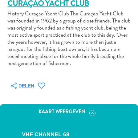
CURAÇAO YACHT CLUB
History Curaçao Yacht Club The Curaçao Yacht Club
was founded in 1962 by a group of close friends. The club
Autoverhuur
was originally founded as a fishing yacht club, being the
Bezienswaardigheden
most active sport practiced at the club to this day. Over
Diversen
the years however, it has grown to more than just a
Duik-
hangout for the fishing boat owners, it has become a
social meeting place for the whole family breeding the
en
next generation of fishermen.
snorkelplekken
Duikoperators
Eten
DELEN
en
drinken
Kunst
en
KAART WEERGEVEN
cultuur
Landactiviteiten
Musea
VHF CHANNEL 68