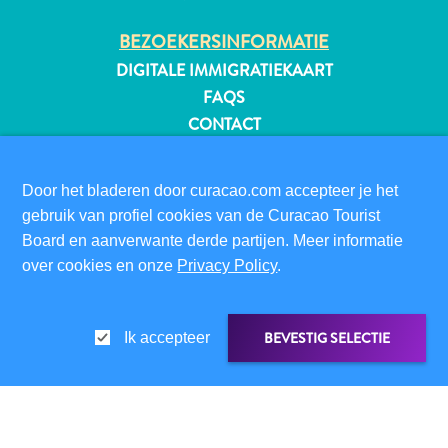
BEZOEKERSINFORMATIE
DIGITALE IMMIGRATIEKAART
FAQS
CONTACT
EVENEMENTEN
ONLINE BROCHURE
Door het bladeren door curacao.com accepteer je het
gebruik van profiel cookies van de Curacao Tourist
OVER DEZE WEBSITE
Board en aanverwante derde partijen. Meer informatie
PRIVACYBELEID
over cookies en onze
Privacy Policy
.
GEBRUIKSVOORWAARDEN
VOLG ONS
BEVESTIG SELECTIE
Ik accepteer
Reisvereisten
Waarom
© 2026 Curaçao Tourist Board
Curacao?
LINK DELEN
DELEN OP
Cruise