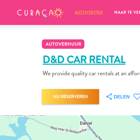
MIJN FAVORIETEN
ACTIVITEITEN
WAAR TE VE
AUTOVERHUUR
D&D CAR RENTAL
We provide quality car rentals at an affo
Zo te zien heb je nog geen 
favoriete plekken opgeslagen.
NU RESERVEREN
DELEN
Wanneer je iets op wil slaan om later nog eens te bekijk