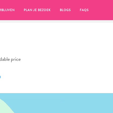
RBLIJVEN
PLAN JE BEZOEK
BLOGS
FAQS
rdable price
en, klik op het