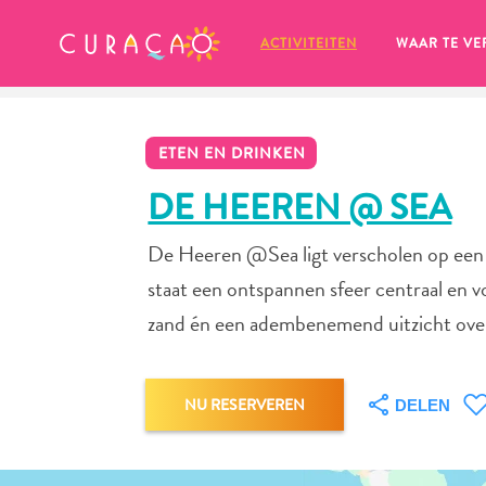
MIJN FAVORIETEN
ACTIVITEITEN
WAAR TE VE
ETEN EN DRINKEN
DE HEEREN @ SEA
De Heeren @Sea ligt verscholen op een m
Zo te zien heb je nog geen 
staat een ontspannen sfeer centraal en vo
favoriete plekken opgeslagen.
zand én een adembenemend uitzicht over
NU RESERVEREN
DELEN
Wanneer je iets op wil slaan om later nog eens te bekijk