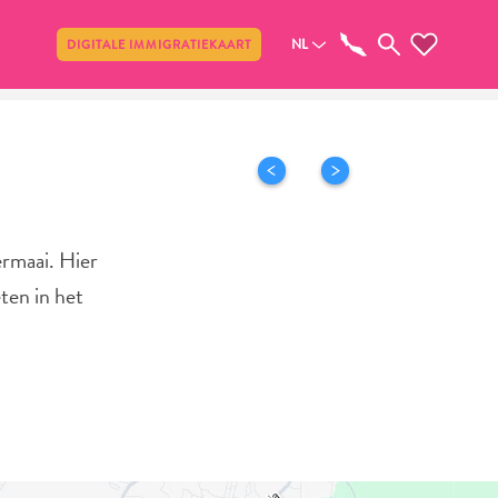
Delen
NL
DIGITALE IMMIGRATIEKAART
ermaai. Hier
eten in het