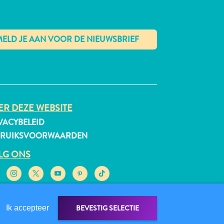
✕
R DEZE WEBSITE
VACYBELEID
BRUIKSVOORWAARDEN
LG ONS
BEVESTIG SELECTIE
Ik accepteer