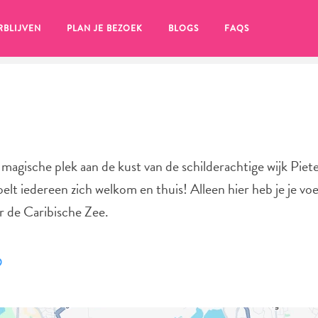
RBLIJVEN
PLAN JE BEZOEK
BLOGS
FAQS
agische plek aan de kust van de schilderachtige wijk Piet
elt iedereen zich welkom en thuis! Alleen hier heb je je vo
 de Caribische Zee.
en, klik op het