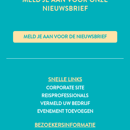
NIEUWSBRIEF
All-
inclusive
Appartementen
Hotels
✕
en
Resorts
Vakantiewoningen
Plan
SNELLE LINKS
je
CORPORATE SITE
bezoek
REISPROFESSIONALS
VERMELD UW BEDRIJF
EVENEMENT TOEVOEGEN
BEZOEKERSINFORMATIE