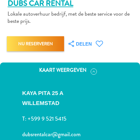
DUBS CAR RENTAL
Lokale autoverhuur bedrijf, met de beste service voor de
beste prijs.
Autoverhuur
Bezienswaardigheden
Diversen
NU RESERVEREN
DELEN
Duik-
en
snorkelplekken
KAART WEERGEVEN
Duikoperators
Eten
en
KAYA PITA 25 A
drinken
Kunst
WILLEMSTAD
en
T:
+599 9 521 5415
cultuur
Landactiviteiten
dubsrentalcar@gmail.com
Musea