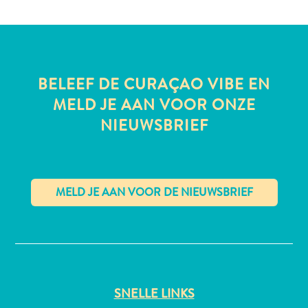
All-
BELEEF DE CURAÇAO VIBE EN
inclusive
Appartementen
MELD JE AAN VOOR ONZE
Hotels
NIEUWSBRIEF
en
Resorts
Vakantiewoningen
Plan
je
bezoek
✕
SNELLE LINKS