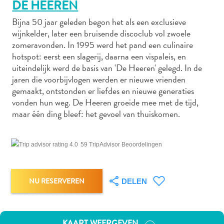
DE HEEREN
Bijna 50 jaar geleden begon het als een exclusieve
wijnkelder, later een bruisende discoclub vol zwoele
Autoverhuur
zomeravonden. In 1995 werd het pand een culinaire
Bezienswaardigheden
hotspot: eerst een slagerij, daarna een vispaleis, en
Diversen
uiteindelijk werd de basis van 'De Heeren' gelegd. In de
Duik-
jaren die voorbijvlogen werden er nieuwe vrienden
gemaakt, ontstonden er liefdes en nieuwe generaties
en
vonden hun weg. De Heeren groeide mee met de tijd,
snorkelplekken
maar één ding bleef: het gevoel van thuiskomen.
Duikoperators
Eten
en
59 TripAdvisor Beoordelingen
drinken
Kunst
en
NU RESERVEREN
DELEN
cultuur
Landactiviteiten
Musea
KAART WEERGEVEN