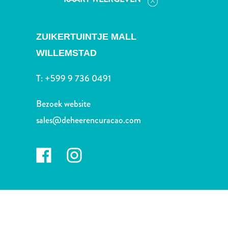
Nachtleven
en
entertainment
ZUIKERTUINTJE MALL
Natuur
WILLEMSTAD
en
parken
T:
+599 9 736 0491
Sauna
en
Bezoek website
wellness
Sport
sales@deheerencuracao.com
en
golf
Stranden
Taxidiensten
Tours
Wateractiviteiten
Winkelgebieden
Waar