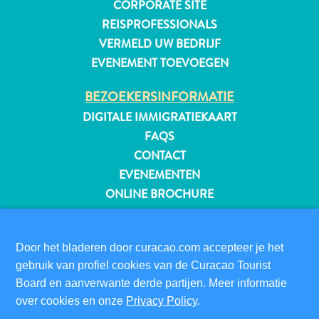
CORPORATE SITE
REISPROFESSIONALS
VERMELD UW BEDRIJF
EVENEMENT TOEVOEGEN
BEZOEKERSINFORMATIE
DIGITALE IMMIGRATIEKAART
FAQS
CONTACT
EVENEMENTEN
ONLINE BROCHURE
OVER DEZE WEBSITE
PRIVACYBELEID
Door het bladeren door curacao.com accepteer je het
Reisvereisten
GEBRUIKSVOORWAARDEN
gebruik van profiel cookies van de Curacao Tourist
Waarom
Board en aanverwante derde partijen. Meer informatie
VOLG ONS
Curacao?
over cookies en onze
Privacy Policy
.
Cruise