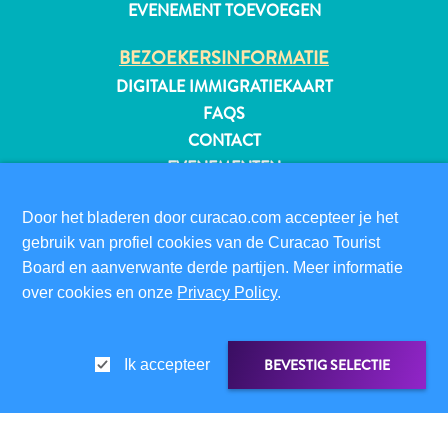
EVENEMENT TOEVOEGEN
BEZOEKERSINFORMATIE
DIGITALE IMMIGRATIEKAART
FAQS
CONTACT
EVENEMENTEN
ONLINE BROCHURE
Door het bladeren door curacao.com accepteer je het
OVER DEZE WEBSITE
gebruik van profiel cookies van de Curacao Tourist
PRIVACYBELEID
Board en aanverwante derde partijen. Meer informatie
over cookies en onze
Privacy Policy
.
GEBRUIKSVOORWAARDEN
VOLG ONS
BEVESTIG SELECTIE
Ik accepteer
Reisvereisten
Waarom
Curacao?
© 2026 Curaçao Tourist Board
Cruise