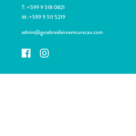
Nachtleven
T:
+599 9 518 0821
en
M:
+599 9 511 5219
entertainment
Natuur
admin@guiabrasileiroemcuracao.com
en
parken
Sauna
en
wellness
Sport
en
golf
Stranden
Taxidiensten
Tours
Wateractiviteiten
Winkelgebieden
Waar