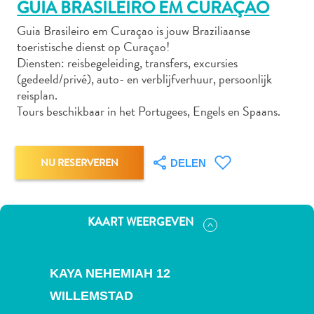
GUIA BRASILEIRO EM CURAÇAO
Guia Brasileiro em Curaçao is jouw Braziliaanse
toeristische dienst op Curaçao!
Autoverhuur
Diensten: reisbegeleiding, transfers, excursies
Bezienswaardigheden
(gedeeld/privé), auto- en verblijfverhuur, persoonlijk
Diversen
reisplan.
Duik-
Tours beschikbaar in het Portugees, Engels en Spaans.
en
snorkelplekken
Duikoperators
NU RESERVEREN
DELEN
Eten
en
drinken
KAART WEERGEVEN
Kunst
en
cultuur
KAYA NEHEMIAH 12
Landactiviteiten
WILLEMSTAD
Musea