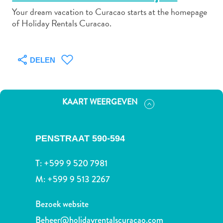
Your dream vacation to Curacao starts at the homepage
of Holiday Rentals Curacao.
Autoverhuur
Bezienswaardigheden
DELEN
Diversen
Duik-
en
KAART WEERGEVEN
snorkelplekken
Duikoperators
Eten
PENSTRAAT 590-594
en
drinken
T:
+599 9 520 7981
Kunst
en
M:
+599 9 513 2267
cultuur
Landactiviteiten
Bezoek website
Musea
Beheer@holidayrentalscuracao.com