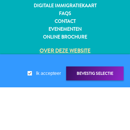
DIGITALE IMMIGRATIEKAART
FAQS
CONTACT
EVENEMENTEN
ONLINE BROCHURE
OVER DEZE WEBSITE
PRIVACYBELEID
GEBRUIKSVOORWAARDEN
BEVESTIG SELECTIE
Ik accepteer
VOLG ONS
LINK DELEN
DELEN OP
© 2026 Curaçao Tourist Board
Reisvereisten
Waarom
WHATSAPP
Curacao?
Cruise