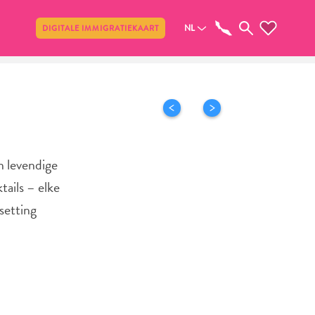
Delen
NL
DIGITALE IMMIGRATIEKAART
n levendige
tails – elke
setting