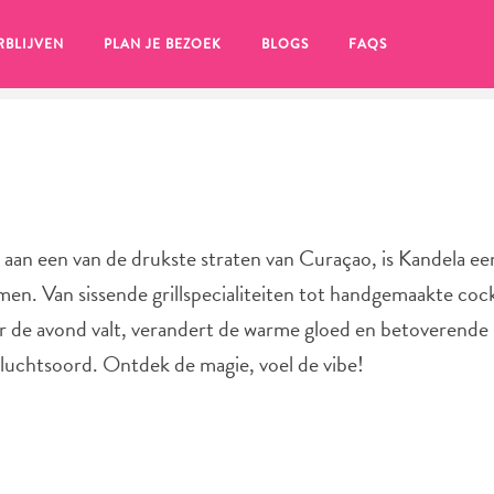
RBLIJVEN
PLAN JE BEZOEK
BLOGS
FAQS
an een van de drukste straten van Curaçao, is Kandela ee
n. Van sissende grillspecialiteiten tot handgemaakte cock
er de avond valt, verandert de warme gloed en betoverende 
vluchtsoord. Ontdek de magie, voel de vibe!
en, klik op het