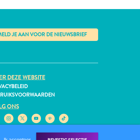
✕
R DEZE WEBSITE
VACYBELEID
BRUIKSVOORWAARDEN
LG ONS
Ik accepteer