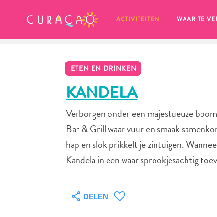
MIJN FAVORIETEN
ACTIVITEITEN
WAAR TE VE
ETEN EN DRINKEN
KANDELA
Verborgen onder een majestueuze boom a
Zo te zien heb je nog geen 
Bar & Grill waar vuur en smaak samenkome
favoriete plekken opgeslagen.
hap en slok prikkelt je zintuigen. Wanne
Kandela in een waar sprookjesachtig toe
Wanneer je iets op wil slaan om later nog eens te bekijk
DELEN