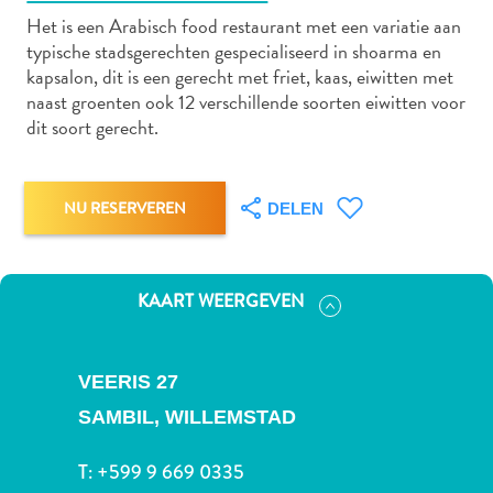
Het is een Arabisch food restaurant met een variatie aan
typische stadsgerechten gespecialiseerd in shoarma en
kapsalon, dit is een gerecht met friet, kaas, eiwitten met
Autoverhuur
naast groenten ook 12 verschillende soorten eiwitten voor
Bezienswaardigheden
dit soort gerecht.
Diversen
Duik-
en
NU RESERVEREN
DELEN
snorkelplekken
Duikoperators
Eten
KAART WEERGEVEN
en
drinken
Kunst
VEERIS 27
en
SAMBIL,
WILLEMSTAD
cultuur
Landactiviteiten
T:
+599 9 669 0335
Musea