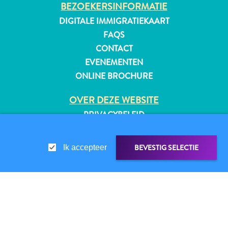
BEZOEKERSINFORMATIE
DIGITALE IMMIGRATIEKAART
FAQS
CONTACT
EVENEMENTEN
ONLINE BROCHURE
OVER DEZE WEBSITE
PRIVACYBELEID
GEBRUIKSVOORWAARDEN
BEVESTIG SELECTIE
Ik accepteer
VOLG ONS
Reisvereisten
© 2026 Curaçao Tourist Board
LINK DELEN
DELEN OP
Waarom
Curacao?
Cruise