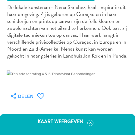
De lokale kunstenares Nena Sanchez, haalt inspiratie uit
haar omgeving. Zij is geboren op Curaçao en in haar
schilderijen en prints op canvas zijn de felle kleuren en
Autoverhuur
zwoele nachten van het eiland te herkennen. Ook past zij
Bezienswaardigheden
digitale technieken toe op canvas. Haar werk hangt in
Diversen
verschillende privécollecties op Curaçao, in Europa en in
Duik-
Noord en Zuid-Amerika. Nenas kunst kan worden
en
gekocht in haar galeries in Landhuis Jan Kok en in Punda.
snorkelplekken
Duikoperators
6 TripAdvisor Beoordelingen
Eten
en
drinken
DELEN
Kunst
en
cultuur
KAART WEERGEVEN
Landactiviteiten
Musea