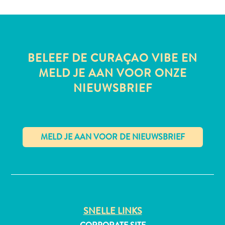
All-
BELEEF DE CURAÇAO VIBE EN
inclusive
MELD JE AAN VOOR ONZE
Appartementen
Hotels
NIEUWSBRIEF
en
Resorts
Vakantiewoningen
Plan
je
✕
bezoek
SNELLE LINKS