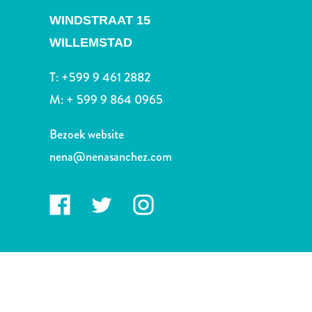
Nachtleven
WINDSTRAAT 15
en
entertainment
WILLEMSTAD
Natuur
en
T:
+599 9 461 2882
parken
M:
+ 599 9 864 0965
Sauna
en
Bezoek website
wellness
nena@nenasanchez.com
Sport
en
golf
Stranden
Taxidiensten
Tours
Wateractiviteiten
Winkelgebieden
Waar