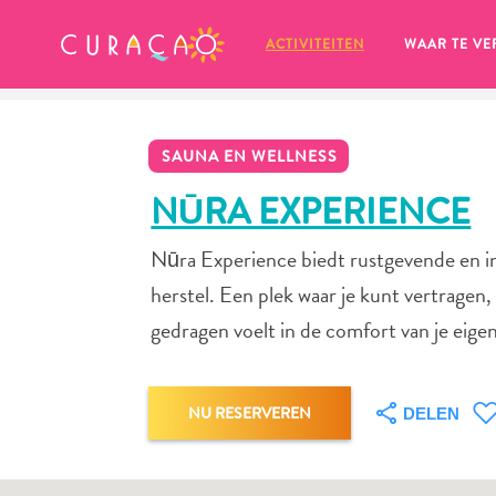
MIJN FAVORIETEN
ACTIVITEITEN
WAAR TE VE
SAUNA EN WELLNESS
NŪRA EXPERIENCE
Nūra Experience biedt rustgevende en in
Zo te zien heb je nog geen 
herstel. Een plek waar je kunt vertragen
favoriete plekken opgeslagen.
gedragen voelt in de comfort van je eige
NU RESERVEREN
DELEN
Wanneer je iets op wil slaan om later nog eens te bekijk