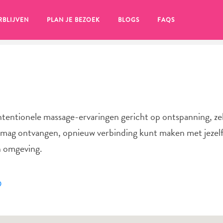
RBLIJVEN
PLAN JE BEZOEK
BLOGS
FAQS
tentionele massage-ervaringen gericht op ontspanning, ze
, mag ontvangen, opnieuw verbinding kunt maken met jezelf
n omgeving.
en, klik op het