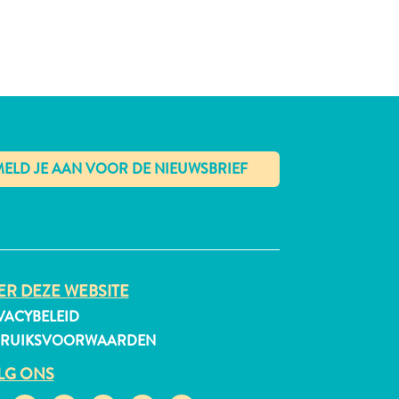
✕
R DEZE WEBSITE
VACYBELEID
BRUIKSVOORWAARDEN
LG ONS