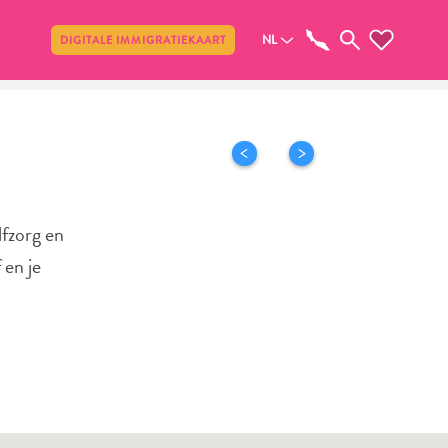
Delen
NL
DIGITALE IMMIGRATIEKAART
lfzorg en
 en je