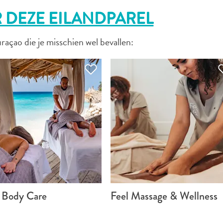
WHATSAPP
 DEZE EILANDPAREL
FACEBOOK
raçao die je misschien wel bevallen:
X
LINK KOPIËREN
E-MAIL
LINK KOPIËREN
e Body Care
Feel Massage & Wellness