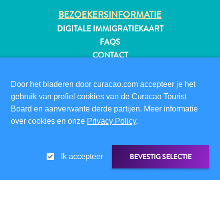
BEZOEKERSINFORMATIE
DIGITALE IMMIGRATIEKAART
FAQS
CONTACT
EVENEMENTEN
ONLINE BROCHURE
Door het bladeren door curacao.com accepteer je het
gebruik van profiel cookies van de Curacao Tourist
OVER DEZE WEBSITE
Board en aanverwante derde partijen. Meer informatie
PRIVACYBELEID
over cookies en onze
Privacy Policy
.
GEBRUIKSVOORWAARDEN
VOLG ONS
BEVESTIG SELECTIE
Ik accepteer
Reisvereisten
Waarom
© 2026 Curaçao Tourist Board
LINK DELEN
DELEN OP
Curacao?
Cruise