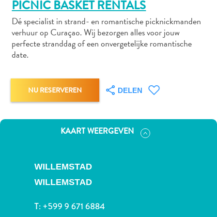
PICNIC BASKET RENTALS
Dé specialist in strand- en romantische picknickmanden
verhuur op Curaçao. Wij bezorgen alles voor jouw
Autoverhuur
perfecte stranddag of een onvergetelijke romantische
Bezienswaardigheden
date.
Diversen
Duik-
en
NU RESERVEREN
DELEN
snorkelplekken
Duikoperators
Eten
KAART WEERGEVEN
en
drinken
Kunst
WILLEMSTAD
en
WILLEMSTAD
cultuur
Landactiviteiten
T:
+599 9 671 6884
Musea