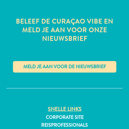
BELEEF DE CURAÇAO VIBE EN
All-
MELD JE AAN VOOR ONZE
inclusive
NIEUWSBRIEF
Appartementen
Hotels
en
Resorts
Vakantiewoningen
Plan
✕
je
bezoek
SNELLE LINKS
CORPORATE SITE
REISPROFESSIONALS