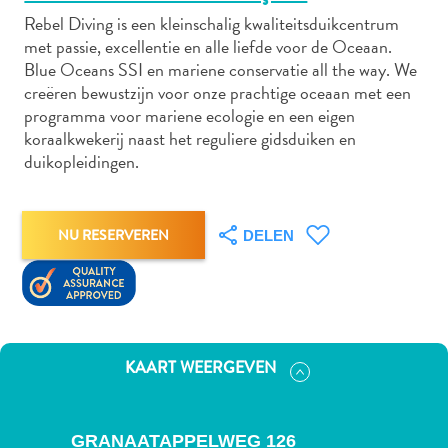
Rebel Diving is een kleinschalig kwaliteitsduikcentrum
met passie, excellentie en alle liefde voor de Oceaan.
Blue Oceans SSI en mariene conservatie all the way. We
Autoverhuur
creëren bewustzijn voor onze prachtige oceaan met een
Bezienswaardigheden
programma voor mariene ecologie en een eigen
Diversen
koraalkwekerij naast het reguliere gidsduiken en
Duik-
duikopleidingen.
en
snorkelplekken
Duikoperators
NU RESERVEREN
DELEN
Eten
en
drinken
Kunst
en
KAART WEERGEVEN
cultuur
Landactiviteiten
Musea
GRANAATAPPELWEG 126