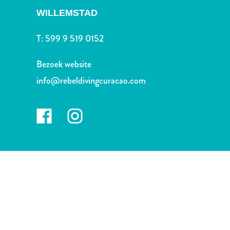
Nachtleven
WILLEMSTAD
en
entertainment
T:
599 9 519 0152
Natuur
en
Bezoek website
parken
info@rebeldivingcuracao.com
Sauna
en
wellness
Sport
en
golf
Stranden
Taxidiensten
Tours
Wateractiviteiten
Winkelgebieden
Waar