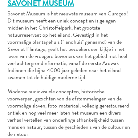
SAVONET MUSEUM
Savonet Museum is het nieuwste museum van Curaçao!
Dit museum heeft een uniek concept en is gelegen
Autoverhuur
midden in het Christoffelpark, het grootste
Bezienswaardigheden
natuurreservaat op het eiland. Gevestigd in het
Diversen
voormalige plantagehuis ("landhuis" genaamd) van de
Duik-
Savonet Plantage, geeft het bezoekers een kijkje in het
leven van de vroegere bewoners van het gebied met heel
en
veel achtergrondinformatie, vanaf de eerste Arowak
snorkelplekken
Indianen die bijna 4000 jaar geleden naar het eiland
Duikoperators
kwamen tot de huidige moderne tijd.
Eten
en
Moderne audiovisuele concepten, historische
drinken
voorwerpen, gezichten van de afstammelingen van de
Kunst
voormalige slaven, foto-materiaal, volledig gerestaureerd
en
antiek en nog veel meer laten het museum een divers
cultuur
verhaal vertellen van onderlinge afhankelijkheid tussen
Landactiviteiten
mens en natuur, tussen de geschiedenis van de cultuur en
Musea
de natuur.