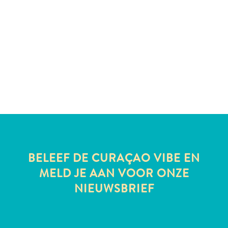
All-
inclusive
Appartementen
Hotels
en
Resorts
Vakantiewoningen
Plan
je
BELEEF DE CURAÇAO VIBE EN
bezoek
MELD JE AAN VOOR ONZE
NIEUWSBRIEF