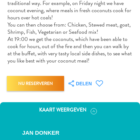
traditional way. For example, on Friday night we have
Nachtleven
coconut evening, where meals in fresh coconuts cook for
en
hours over hot coals!
entertainment
You can then choose from: Chicken, Stewed meat, goat,
Natuur
Shrimp, Fish, Vegetarian or Seafood mix!
en
At 19:00 we get the coconuts, which have been able to
parken
cook for hours, out of the fire and then you can walk by
Sauna
at the buffet, with very tasty local side dishes, to see what
en
you like best with your coconut meal!
wellness
Sport
en
NU RESERVEREN
DELEN
golf
Stranden
Taxidiensten
KAART WEERGEVEN
Tours
Wateractiviteiten
Winkelgebieden
JAN DONKER
Waar