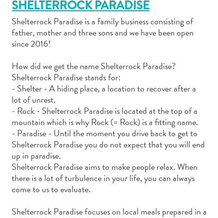
SHELTERROCK PARADISE
Shelterrock Paradise is a family business consisting of
father, mother and three sons and we have been open
Autoverhuur
since 2016!
Bezienswaardigheden
Diversen
How did we get the name Shelterrock Paradise?
Duik-
Shelterrock Paradise stands for:
- Shelter - A hiding place, a location to recover after a
en
lot of unrest.
snorkelplekken
- Rock - Shelterrock Paradise is located at the top of a
Duikoperators
mountain which is why Rock (= Rock) is a fitting name.
Eten
- Paradise - Until the moment you drive back to get to
en
Shelterrock Paradise you do not expect that you will end
drinken
up in paradise.
Kunst
Shelterrock Paradise aims to make people relax. When
en
there is a lot of turbulence in your life, you can always
cultuur
come to us to evaluate.
Landactiviteiten
Musea
Shelterrock Paradise focuses on local meals prepared in a