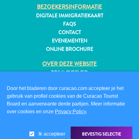
BEZOEKERSINFORMATIE
Naar
DIGITALE IMMIGRATIEKAART
Curaçao
Curaçao
FAQS
Reis
CONTACT
Apps
EVENEMENTEN
Reisplannen
ONLINE BROCHURE
Evenementen
Romantiek
OVER DEZE WEBSITE
&
PRIVACYBELEID
Bruiloften
GEBRUIKSVOORWAARDEN
Vergaderingen
Door het bladeren door curacao.com accepteer je het
&
VOLG ONS
gebruik van profiel cookies van de Curacao Tourist
Conferenties
Board en aanverwante derde partijen. Meer informatie
Reizen
over cookies en onze
Privacy Policy
.
naar
© 2026 Curaçao Tourist Board
Curaçao
Lokaal
BEVESTIG SELECTIE
Ik accepteer