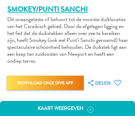
SMOKEY/PUNTI SANCHI
Dit onaangetaste rif behoort tot de mooiste duiklocaties
Autoverhuur
van het Caraïbisch gebied. Door de afgelegen ligging en
Bezienswaardigheden
het feit dat de duikstekken alleen over zee te bereiken
zijn, heeft Smokey (ook wel Punt'i Sanchi genoemd) haar
Diversen
spectaculaire schoonheid behouden. De duikstek ligt aan
Duik-
een kaap ten zuidoosten van Newport en heeft een
en
ondiep terras.
snorkelplekken
Duikoperators
Eten
DOWNLOAD ONZE DIVE APP
DELEN
en
drinken
Kunst
en
KAART WEERGEVEN
cultuur
Landactiviteiten
Musea