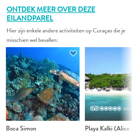
Nachtleven
ONTDEK MEER OVER DEZE
en
EILANDPAREL
entertainment
Natuur
Hier zijn enkele andere activiteiten op Curaçao die je
en
misschien wel bevallen:
parken
Sauna
en
wellness
Sport
en
golf
Stranden
Taxidiensten
Tours
351 T
Wateractiviteiten
Winkelgebieden
Boca Simon
Playa Kalki (Alice 
Waar