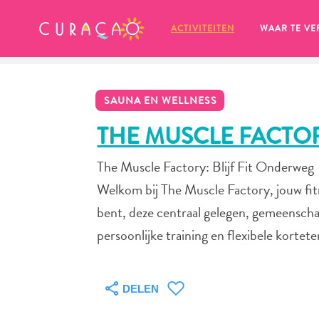
MIJN FAVORIETEN
ACTIVITEITEN
WAAR TE VE
SAUNA EN WELLNESS
THE MUSCLE FACTO
The Muscle Factory: Blijf Fit Onderweg
Zo te zien heb je nog geen 
Welkom bij The Muscle Factory, jouw fitn
favoriete plekken opgeslagen.
bent, deze centraal gelegen, gemeensch
persoonlijke training en flexibele kortet
Wanneer je iets op wil slaan om later nog eens te bekijk
DELEN