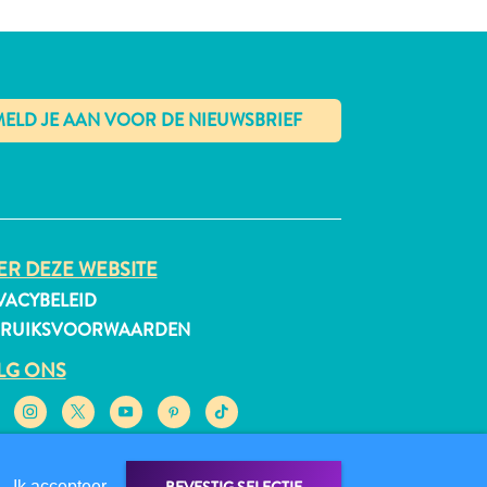
✕
R DEZE WEBSITE
VACYBELEID
BRUIKSVOORWAARDEN
LG ONS
Ik accepteer