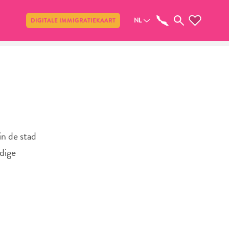
Delen
NL
DIGITALE IMMIGRATIEKAART
in de stad
dige