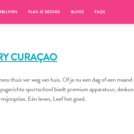
RBLIJVEN
PLAN JE BEZOEK
BLOGS
FAQS
RY CURAÇAO
ess thuis ver weg van huis. Of je nu een dag of een maand 
apsgerichte sportschool biedt premium apparatuur, deskun
ermijnopties. Eén leven, Leef het goed.
en, klik op het