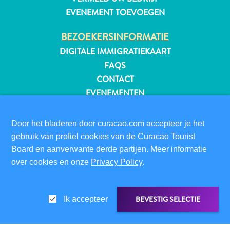
EVENEMENT TOEVOEGEN
BEZOEKERSINFORMATIE
DIGITALE IMMIGRATIEKAART
FAQS
CONTACT
EVENEMENTEN
ONLINE BROCHURE
Door het bladeren door curacao.com accepteer je het
OVER DEZE WEBSITE
gebruik van profiel cookies van de Curacao Tourist
PRIVACYBELEID
Board en aanverwante derde partijen. Meer informatie
GEBRUIKSVOORWAARDEN
over cookies en onze
Privacy Policy
.
VOLG ONS
Reisvereisten
BEVESTIG SELECTIE
Ik accepteer
Waarom
Curacao?
© 2026 Curaçao Tourist Board
Cruise