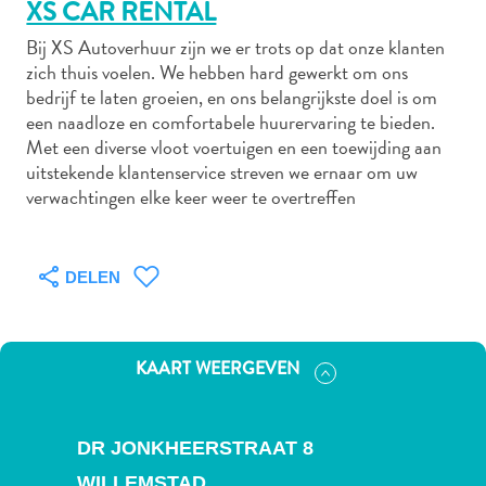
XS CAR RENTAL
Bij XS Autoverhuur zijn we er trots op dat onze klanten
zich thuis voelen. We hebben hard gewerkt om ons
Autoverhuur
bedrijf te laten groeien, en ons belangrijkste doel is om
Bezienswaardigheden
een naadloze en comfortabele huurervaring te bieden.
Diversen
Met een diverse vloot voertuigen en een toewijding aan
Duik-
uitstekende klantenservice streven we ernaar om uw
verwachtingen elke keer weer te overtreffen
en
snorkelplekken
Duikoperators
Eten
DELEN
en
drinken
Kunst
KAART WEERGEVEN
en
cultuur
Landactiviteiten
DR JONKHEERSTRAAT 8
Musea
WILLEMSTAD