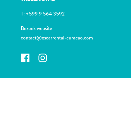
Nachtleven
en
T:
+599 9 564 3592
entertainment
Natuur
Bezoek website
en
contact@xscarrental-curacao.com
parken
Sauna
en
wellness
Sport
en
golf
Stranden
Taxidiensten
Tours
Wateractiviteiten
Winkelgebieden
Waar