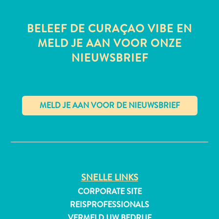
BELEEF DE CURAÇAO VIBE EN
MELD JE AAN VOOR ONZE
All-
NIEUWSBRIEF
inclusive
Appartementen
Hotels
en
Resorts
Vakantiewoningen
✕
Plan
je
bezoek
SNELLE LINKS
CORPORATE SITE
REISPROFESSIONALS
VERMELD UW BEDRIJF