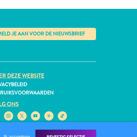
✕
R DEZE WEBSITE
VACYBELEID
BRUIKSVOORWAARDEN
LG ONS
Ik accepteer