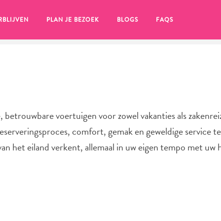
RBLIJVEN
PLAN JE BEZOEK
BLOGS
FAQS
, betrouwbare voertuigen voor zowel vakanties als zakenre
serveringsproces, comfort, gemak en geweldige service ter
van het eiland verkent, allemaal in uw eigen tempo met uw
en, klik op het