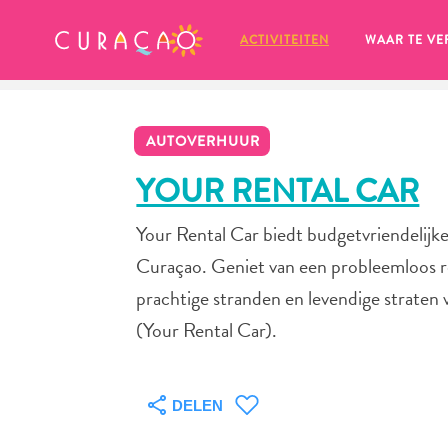
MIJN FAVORIETEN
ACTIVITEITEN
WAAR TE VE
AUTOVERHUUR
YOUR RENTAL CAR
Your Rental Car biedt budgetvriendelijke
Zo te zien heb je nog geen 
Curaçao. Geniet van een probleemloos re
favoriete plekken opgeslagen.
prachtige stranden en levendige straten 
(Your Rental Car).
Wanneer je iets op wil slaan om later nog eens te bekijk
DELEN