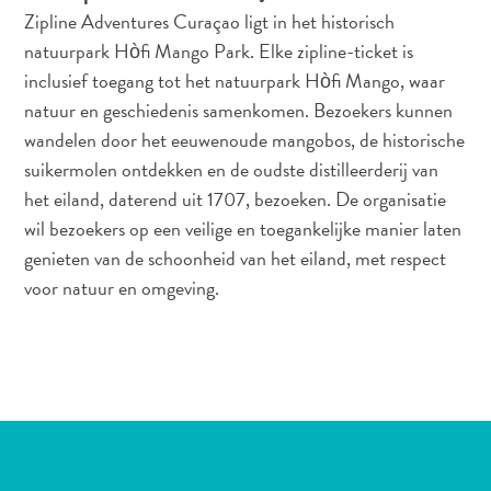
Zipline Adventures Curaçao ligt in het historisch
natuurpark Hòfi Mango Park. Elke zipline-ticket is
inclusief toegang tot het natuurpark Hòfi Mango, waar
All-
natuur en geschiedenis samenkomen. Bezoekers kunnen
inclusive
wandelen door het eeuwenoude mangobos, de historische
Appartementen
suikermolen ontdekken en de oudste distilleerderij van
Hotels
het eiland, daterend uit 1707, bezoeken. De organisatie
en
wil bezoekers op een veilige en toegankelijke manier laten
Resorts
genieten van de schoonheid van het eiland, met respect
Vakantiewoningen
voor natuur en omgeving.
Plan
je
bezoek