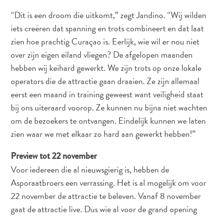
Nachtleven
“Dit is een droom die uitkomt,” zegt Jandino. “Wij wilden
en
iets creëren dat spanning en trots combineert en dat laat
entertainment
zien hoe prachtig Curaçao is. Eerlijk, wie wil er nou niet
Natuur
en
over zijn eigen eiland vliegen? De afgelopen maanden
parken
hebben wij keihard gewerkt. We zijn trots op onze lokale
Sauna
operators die de attractie gaan draaien. Ze zijn allemaal
en
eerst een maand in training geweest want veiligheid staat
wellness
bij ons uiteraard voorop. Ze kunnen nu bijna niet wachten
Sport
om de bezoekers te ontvangen. Eindelijk kunnen we laten
en
zien waar we met elkaar zo hard aan gewerkt hebben!”
golf
Stranden
Preview tot 22 november
Taxidiensten
Voor iedereen die al nieuwsgierig is, hebben de
Tours
Asporaatbroers een verrassing. Het is al mogelijk om voor
Wateractiviteiten
22 november de attractie te beleven. Vanaf 8 november
Winkelgebieden
gaat de attractie live. Dus wie al voor de grand opening
Waar