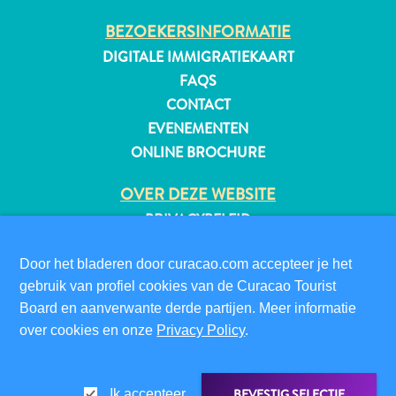
Naar
BEZOEKERSINFORMATIE
Curaçao
DIGITALE IMMIGRATIEKAART
Curaçao
FAQS
Reis
CONTACT
Apps
EVENEMENTEN
Reisplannen
ONLINE BROCHURE
Evenementen
Romantiek
OVER DEZE WEBSITE
&
PRIVACYBELEID
Bruiloften
GEBRUIKSVOORWAARDEN
Vergaderingen
Door het bladeren door curacao.com accepteer je het
&
VOLG ONS
gebruik van profiel cookies van de Curacao Tourist
Conferenties
Board en aanverwante derde partijen. Meer informatie
Reizen
over cookies en onze
naar
Privacy Policy
.
Curaçao
© 2026 Curaçao Tourist Board
Lokaal
BEVESTIG SELECTIE
Ik accepteer