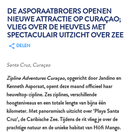
DE ASPORAATBROERS OPENEN
NIEUWE ATTRACTIE OP CURAÇAO;
Autoverhuur
VLIEG OVER DE HEUVELS MET
Bezienswaardigheden
SPECTACULAIR UITZICHT OVER ZEE
Diversen
DELEN
Duik-
en
snorkelplekken
Santa Cruz, Curaçao
Duikoperators
Eten
Zipline Adventures Curaçao
, opgericht door Jandino en
en
Kenneth Asporaat, opent deze maand officieel haar
drinken
heuveltop-zipline. Zes ziplines, verschillende
Kunst
hoogteniveaus en een totale lengte van bijna één
en
kilometer. Met panoramisch uitzicht over ‘Playa Santa
cultuur
Cruz’, de Caribische Zee. Tijdens de rit vlieg je over de
Landactiviteiten
prachtige natuur en de unieke habitat van Hòfi Mango.
Musea