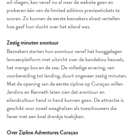
wil vliegen, kan vanaf nu al naar de website gaan en
te
proberen één van de limited editions previewtickets te
verblijven
scoren. Zo kunnen de eerste bezoekers alvast vertellen
hoe gaaf hun vlucht over het eiland was.
Zestig minuten avontuur
Bezoekers starten hun avontuur vanaf het hooggelegen
lanceerplatform met uitzicht over de bandabou heuvels,
het mango bos en de zee. De volledige ervaring, van
voorbereiding tot landing, duurt ongeveer zestig minuten.
Met de opening van de eerste zipline op Curaçao willen
Jandino en Kenneth laten zien dat avontuur en
eilandcultuur hand in hand kunnen gaan. De attractie is
geschikt voor zowel waaghalzen als toeschouwers die
liever met een koel drankje toekijken.
Over Zipline Adventures Curaçao