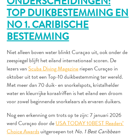
ONDERSCHEIDINGEN:
TOP DUIKBESTEMMING EN
NO 1. CARIBISCHE
All-
BESTEMMING
inclusive
Appartementen
Hotels
Niet alleen boven water blinkt Curaçao uit, ook onder de
en
zeespiegel blijft het eiland internationaal scoren. De
Resorts
lezers van
Scuba Diving Magazine
riepen Curaçao in
Vakantiewoningen
oktober uit tot een Top-10 duikbestemming ter wereld.
Plan
Met meer dan 70 duik- en snorkelspots, kristalhelder
je
water en kleurrijke koraalriffen is het eiland een droom
bezoek
voor zowel beginnende snorkelaars als ervaren duikers.
Nog een erkenning om trots op te zijn: 7 januari 2026
werd Curaçao door de
USA TODAY 10BEST Readers’
Choice Awards
uitgeroepen tot
No. 1 Best Caribbean