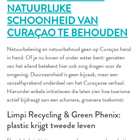
NATUURLIJKE
SCHOONHEID VAN
Waar
staat
CURAÇAO TE BEHOUDEN
Curaçao
om
Natuurbeleving en natuurbehoud gaan op Curaçao hand
bekend?
in hand. Of je nu boven of onder water bent: genieten
van het eiland betekent hier ook zorg dragen voor de
omgeving. Duurzaamheid is geen bijzaak, maar een
vanzelfsprekend onderdeel van het Curaçaose verhaal.
Hieronder enkele initiatieven die laten zien hoe toerisme
actief bijdraagt aan een schonere, groenere toekomst:
Limpi Recycling & Green Phenix:
The
plastic krijgt tweede leven
artist
in