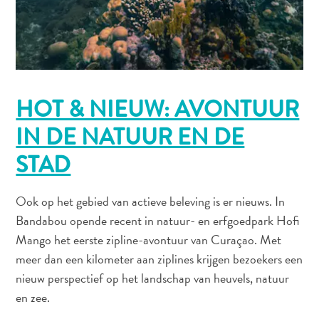
vervoer
Curaçaose
cultuur
Foto's
The
Blue
HOT & NIEUW: AVONTUUR
Wave
Blogs
IN DE NATUUR EN DE
Nieuwste
STAD
Activiteiten
Duiken
Kindvriendelijk
Ook op het gebied van actieve beleving is er nieuws. In
Kultuur
Bandabou opende recent in natuur- en erfgoedpark Hofi
&
Mango het eerste zipline-avontuur van Curaçao. Met
Eten
meer dan een kilometer aan ziplines krijgen bezoekers een
Plan
nieuw perspectief op het landschap van heuvels, natuur
Je
en zee.
Trip