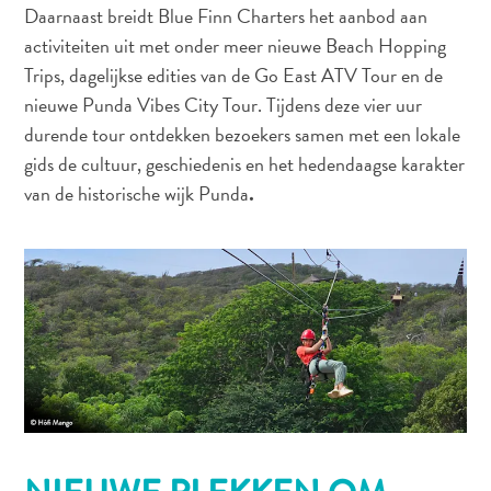
The
Daarnaast breidt Blue Finn Charters het aanbod aan
Blue
activiteiten uit met onder meer nieuwe Beach Hopping
Wave
Trips, dagelijkse edities van de Go East ATV Tour en de
Updates
nieuwe Punda Vibes City Tour. Tijdens deze vier uur
Nieuwste
durende tour ontdekken bezoekers samen met een lokale
Activiteiten
gids de cultuur, geschiedenis en het hedendaagse karakter
Duiken
van de historische wijk Punda
.
Kindvriendelijk
Kultuur
&
Eten
Plan
Je
Trip
The
Blue
Wave
Updates