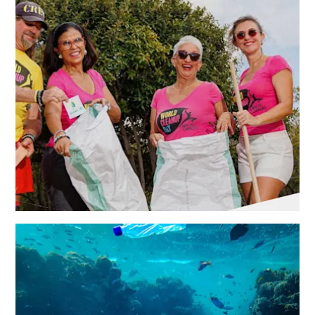
D
DEUTSCH
E
ENGLISH
R
L
ESPAÑOL
A
N
FRANÇAIS
D
NEDERLANDS
S
PORTUGUÊS