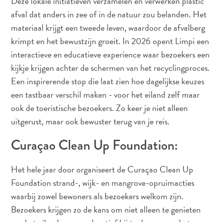
Deze lokale initiatieven verzamelen en verwerken plastic
you:
afval dat anders in zee of in de natuur zou belanden. Het
ontdek
materiaal krijgt een tweede leven, waardoor de afvalberg
je
krimpt en het bewustzijn groeit. In 2026 opent Limpi een
liefde
interactieve en educatieve experience waar bezoekers een
voor
kijkje krijgen achter de schermen van het recyclingproces.
kunst
Een inspirerende stop die laat zien hoe dagelijkse keuzes
op
Curaçao
een tastbaar verschil maken - voor het eiland zelf maar
FAQs
ook de toeristische bezoekers. Zo keer je niet alleen
uitgerust, maar ook bewuster terug van je reis.
Curaçao Clean Up Foundation:
Het hele jaar door organiseert de Curaçao Clean Up
Foundation strand-, wijk- en mangrove-opruimacties
waarbij zowel bewoners als bezoekers welkom zijn.
Bezoekers krijgen zo de kans om niet alleen te genieten