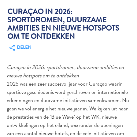
CURAÇAO IN 2026:
SPORTDROMEN, DUURZAME
Autoverhuur
AMBITIES EN NIEUWE HOTSPOTS
Bezienswaardigheden
OM TE ONTDEKKEN
Diversen
DELEN
Duik-
en
snorkelplekken
Curaçao in 2026: sportdromen, duurzame ambities en
Duikoperators
nieuwe hotspots om te ontdekken
Eten
2025 was een zeer succesvol jaar voor Curaçao waarin
en
sportieve geschiedenis werd geschreven en internationale
drinken
erkenningen en duurzame initiatieven samenkwamen. Nu
Kunst
gaan we vol energie het nieuwe jaar in. We kijken uit naar
en
de prestaties van de ‘Blue Wave’ op het WK, nieuwe
cultuur
ontwikkelingen op het eiland, waaronder de openingen
Landactiviteiten
Musea
van een aantal nieuwe hotels, en de vele initiatieven om