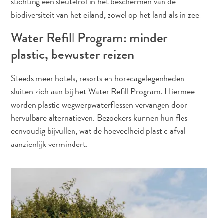
stichting een sleutelrol in het beschermen van de
Nachtleven
biodiversiteit van het eiland, zowel op het land als in zee.
Cultuur
Water Refill Program: minder
Weer
Toegankelijkheid
plastic, bewuster reizen
Internetverbinding
en
Steeds meer hotels, resorts en horecagelegenheden
Mobiel
sluiten zich aan bij het Water Refill Program. Hiermee
Telefoneren
worden plastic wegwerpwaterflessen vervangen door
Elektriciteit
hervulbare alternatieven. Bezoekers kunnen hun fles
Overig
eenvoudig bijvullen, wat de hoeveelheid plastic afval
Bruiloften
aanzienlijk vermindert.
en
huwelijksreizen
Digitale
immigratiekaart
N
E