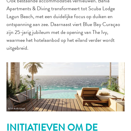
Ook bestaande accommodaties vernieuwen. Bahia
Apartments & Diving transformeert tot Scuba Lodge
Lagun Beach, met een duidelijke focus op duiken en
ontspanning aan zee. Daarnaast viert Blue Bay Curaçao
zijn 25-jarig jubileum met de opening van The Ivy,
waarmee het hotelaanbod op het eiland verder wordt
uitgebreid.
Duiken
en
snorkelen
op
Curaçao
INITIATIEVEN OM DE