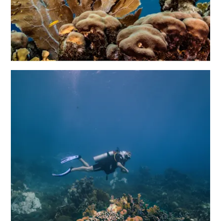
Naar
Curaçao
Curaçao
Reis
Apps
Reisplannen
Evenementen
Romantiek
&
Bruiloften
Vergaderingen
&
Conferenties
Reizen
naar
Curaçao
Lokaal