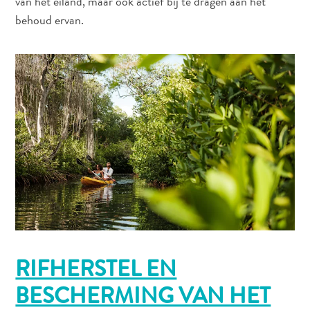
van het eiland, maar ook actief bij te dragen aan het
behoud ervan.
Digitale
Immigratiekaart
Curaçao
Express
Pass
RIFHERSTEL EN
Service
BESCHERMING VAN HET
Curaçao
Bezoeken