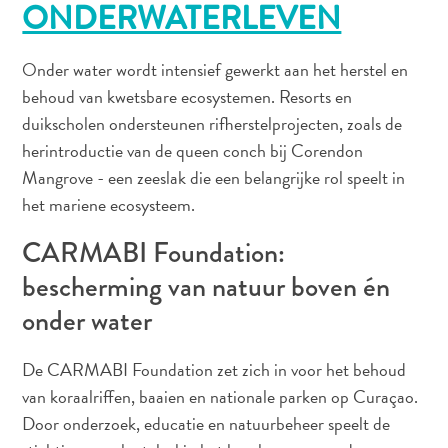
ONDERWATERLEVEN
Douane
en
Onder water wordt intensief gewerkt aan het herstel en
Immigratie
behoud van kwetsbare ecosystemen. Resorts en
Gezondheid
duikscholen ondersteunen rifherstelprojecten, zoals de
en
Inentingen
herintroductie van de queen conch bij Corendon
—
Mangrove - een zeeslak die een belangrijke rol speelt in
Ziekenhuizen
het mariene ecosysteem.
Je
CARMABI Foundation:
Verplaatsen
Geld,
bescherming van natuur boven én
Geldautomaten
onder water
en
Fooien
De CARMABI Foundation zet zich in voor het behoud
Accommodatie
van koraalriffen, baaien en nationale parken op Curaçao.
Activiteiten
Door onderzoek, educatie en natuurbeheer speelt de
Uit
Eten