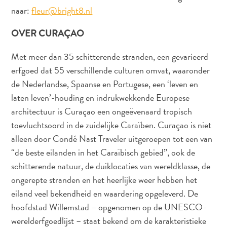
naar:
fleur@bright8.nl
OVER CURAÇAO
Met meer dan 35 schitterende stranden, een gevarieerd
erfgoed dat 55 verschillende culturen omvat, waaronder
de Nederlandse, Spaanse en Portugese, een ‘leven en
laten leven’-houding en indrukwekkende Europese
architectuur is Curaçao een ongeëvenaard tropisch
toevluchtsoord in de zuidelijke Caraïben. Curaçao is niet
alleen door Condé Nast Traveler uitgeroepen tot een van
“de beste eilanden in het Caraïbisch gebied”, ook de
schitterende natuur, de duiklocaties van wereldklasse, de
ongerepte stranden en het heerlijke weer hebben het
eiland veel bekendheid en waardering opgeleverd. De
hoofdstad Willemstad – opgenomen op de UNESCO-
werelderfgoedlijst – staat bekend om de karakteristieke