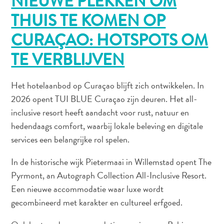
NIEUWE PLEKKEN OM
THUIS TE KOMEN OP
CURAÇAO: HOTSPOTS OM
TE VERBLIJVEN
Het hotelaanbod op Curaçao blijft zich ontwikkelen. In
2026 opent TUI BLUE Curaçao zijn deuren. Het all-
Van
inclusive resort heeft aandacht voor rust, natuur en
bohohotels
hedendaags comfort, waarbij lokale beleving en digitale
tot
services een belangrijke rol spelen.
arty
restaurants:
In de historische wijk Pietermaai in Willemstad opent The
mijn
Pyrmont, an Autograph Collection All-Inclusive Resort.
creatieve
Een nieuwe accommodatie waar luxe wordt
Curaçao-
gecombineerd met karakter en cultureel erfgoed.
gids