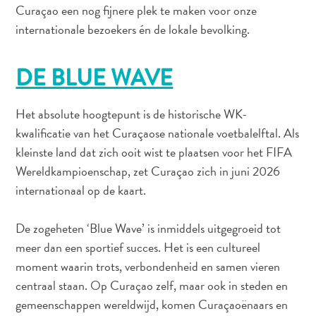
Nachtleven
Curaçao een nog fijnere plek te maken voor onze
en
internationale bezoekers én de lokale bevolking.
entertainment
Natuur
DE BLUE WAVE
en
parken
Sauna
Het absolute hoogtepunt is de historische WK-
en
kwalificatie van het Curaçaose nationale voetbalelftal. Als
wellness
kleinste land dat zich ooit wist te plaatsen voor het FIFA
Sport
Wereldkampioenschap, zet Curaçao zich in juni 2026
en
internationaal op de kaart.
golf
Stranden
De zogeheten ‘Blue Wave’ is inmiddels uitgegroeid tot
Taxidiensten
meer dan een sportief succes. Het is een cultureel
Tours
moment waarin trots, verbondenheid en samen vieren
Wateractiviteiten
centraal staan. Op Curaçao zelf, maar ook in steden en
Winkelgebieden
gemeenschappen wereldwijd, komen Curaçaoënaars en
Waar