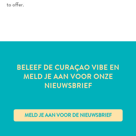
to offer.
All-
inclusive
Appartementen
Hotels
en
Resorts
BELEEF DE CURAÇAO VIBE EN
Vakantiewoningen
MELD JE AAN VOOR ONZE
Plan
NIEUWSBRIEF
je
bezoek
✕