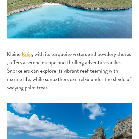
Nachtleven
en
entertainment
Natuur
en
parken
Sauna
Kleine
Knip
, with its turquoise waters and powdery shores
en
, offers a serene escape and thrilling adventures alike.
wellness
Snorkelers can explore its vibrant reef teeming with
Sport
marine life, while sunbathers can relax under the shade of
en
swaying palm trees.
golf
Stranden
Taxidiensten
Tours
Wateractiviteiten
Winkelgebieden
Waar