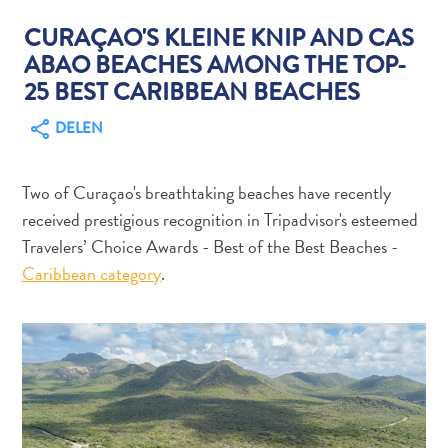
CURAÇAO'S KLEINE KNIP AND CAS
ABAO BEACHES AMONG THE TOP-
Autoverhuur
25 BEST CARIBBEAN BEACHES
Bezienswaardigheden
DELEN
Diversen
Duik-
en
Two of Curaçao's breathtaking beaches have recently
snorkelplekken
received prestigious recognition in Tripadvisor's esteemed
Duikoperators
Travelers’ Choice Awards - Best of the Best Beaches -
Eten
Caribbean category
.
en
drinken
Kunst
en
cultuur
Landactiviteiten
Musea