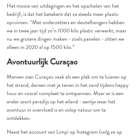
Het mooie van uitdagingen en het opschalen van het
bedrijf, is dat het betekent dat ze steeds meer plastic
opruimen. “Met onderzetters en sleutelhangers hebben
we in twee jaar tijd zo’n 1000 kilo plastic verwerkt, maar
nu we grotere dingen maken - zoals panelen - zitten we
alleen in 2020 al op 1500 kilo.”
Duiken
Avontuurlijk Curaçao
en
snorkelen
Mensen zien Curaçao vaak als een plek om te luieren op
op
het strand, dansen met je tenen in het zand tijdens happy
Curaçao
hour en vooral compleet te ontspannen. Maar er is een
ander soort paradijs op het eiland - eentje waar het
avontuur in overvloed is en volop natuur om te
ontdekken.
Naast het account van Limpi op Instagram (volg ze op