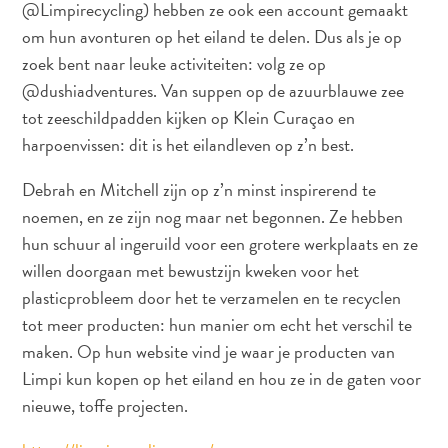
@Limpirecycling) hebben ze ook een account gemaakt
om hun avonturen op het eiland te delen. Dus als je op
Waar
zoek bent naar leuke activiteiten: volg ze op
staat
@dushiadventures. Van suppen op de azuurblauwe zee
Curaçao
tot zeeschildpadden kijken op Klein Curaçao en
om
harpoenvissen: dit is het eilandleven op z’n best.
bekend?
Debrah en Mitchell zijn op z’n minst inspirerend te
noemen, en ze zijn nog maar net begonnen. Ze hebben
hun schuur al ingeruild voor een grotere werkplaats en ze
willen doorgaan met bewustzijn kweken voor het
plasticprobleem door het te verzamelen en te recyclen
tot meer producten: hun manier om echt het verschil te
maken. Op hun website vind je waar je producten van
Limpi kun kopen op het eiland en hou ze in de gaten voor
The
nieuwe, toffe projecten.
artist
in