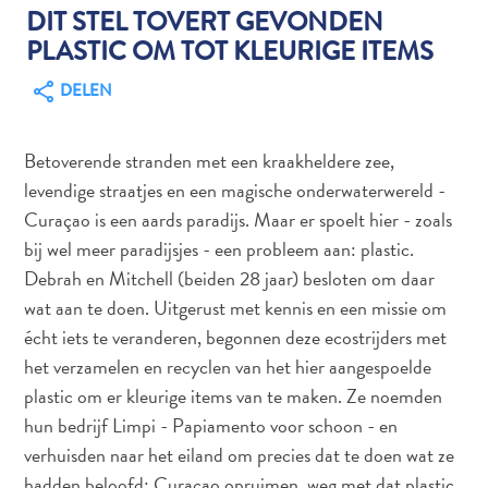
DIT STEL TOVERT GEVONDEN
PLASTIC OM TOT KLEURIGE ITEMS
Autoverhuur
DELEN
Bezienswaardigheden
Diversen
Betoverende stranden met een kraakheldere zee,
Duik-
levendige straatjes en een magische onderwaterwereld -
en
Curaçao is een aards paradijs. Maar er spoelt hier - zoals
snorkelplekken
bij wel meer paradijsjes - een probleem aan: plastic.
Duikoperators
Debrah en Mitchell (beiden 28 jaar) besloten om daar
Eten
wat aan te doen. Uitgerust met kennis en een missie om
en
drinken
écht iets te veranderen, begonnen deze ecostrijders met
Kunst
het verzamelen en recyclen van het hier aangespoelde
en
plastic om er kleurige items van te maken. Ze noemden
cultuur
hun bedrijf Limpi - Papiamento voor schoon - en
Landactiviteiten
verhuisden naar het eiland om precies dat te doen wat ze
Musea
hadden beloofd: Curaçao opruimen, weg met dat plastic