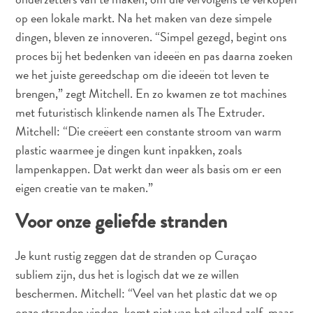
vervoer
op een lokale markt. Na het maken van deze simpele
Curaçaose
dingen, bleven ze innoveren. “Simpel gezegd, begint ons
cultuur
proces bij het bedenken van ideeën en pas daarna zoeken
Foto's
The
we het juiste gereedschap om die ideeën tot leven te
Blue
brengen,” zegt Mitchell. En zo kwamen ze tot machines
Wave
met futuristisch klinkende namen als The Extruder.
Blogs
Mitchell: “Die creëert een constante stroom van warm
Nieuwste
plastic waarmee je dingen kunt inpakken, zoals
Activiteiten
lampenkappen. Dat werkt dan weer als basis om er een
Duiken
eigen creatie van te maken.”
Kindvriendelijk
Kultuur
Voor onze geliefde stranden
&
Eten
Je kunt rustig zeggen dat de stranden op Curaçao
Plan
subliem zijn, dus het is logisch dat we ze willen
Je
beschermen. Mitchell: “Veel van het plastic dat we op
Trip
onze stranden vinden, komt niet van het eiland zelf, maar