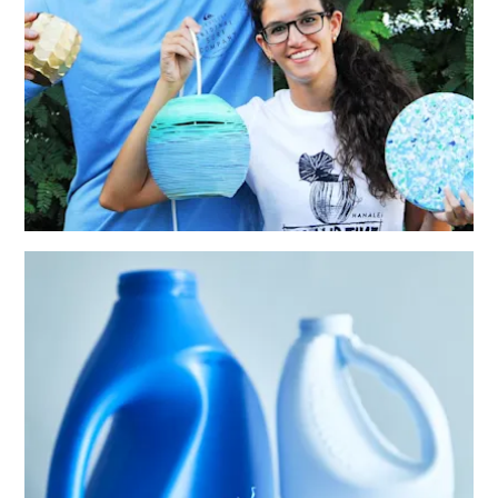
All-
inclusive
Appartementen
Hotels
en
Resorts
Vakantiewoningen
Plan
je
bezoek