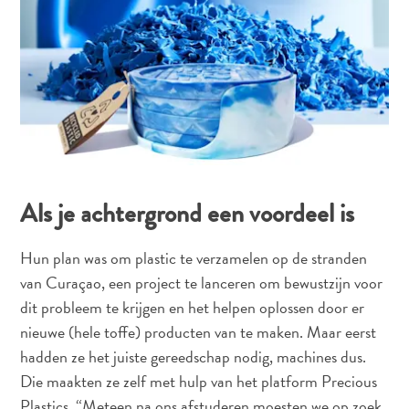
Als je achtergrond een voordeel is
Hun plan was om plastic te verzamelen op de stranden
van Curaçao, een project te lanceren om bewustzijn voor
dit probleem te krijgen en het helpen oplossen door er
nieuwe (hele toffe) producten van te maken. Maar eerst
Reisvereisten
hadden ze het juiste gereedschap nodig, machines dus.
Waarom
Die maakten ze zelf met hulp van het platform Precious
Curacao?
Plastics. “Meteen na ons afstuderen moesten we op zoek
Cruise