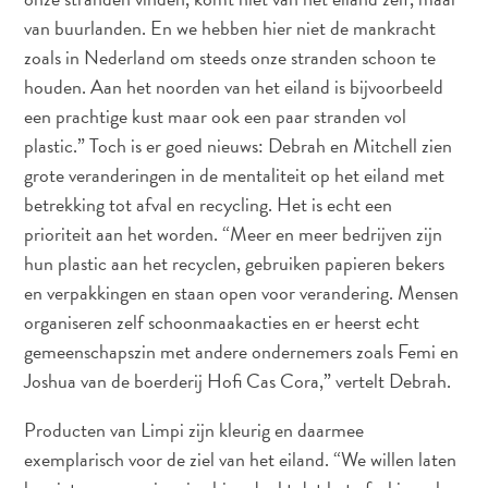
The
van buurlanden. En we hebben hier niet de mankracht
Blue
zoals in Nederland om steeds onze stranden schoon te
Wave
houden. Aan het noorden van het eiland is bijvoorbeeld
Updates
een prachtige kust maar ook een paar stranden vol
Nieuwste
Activiteiten
plastic.” Toch is er goed nieuws: Debrah en Mitchell zien
Duiken
grote veranderingen in de mentaliteit op het eiland met
Kindvriendelijk
betrekking tot afval en recycling. Het is echt een
Kultuur
prioriteit aan het worden. “Meer en meer bedrijven zijn
&
hun plastic aan het recyclen, gebruiken papieren bekers
Eten
en verpakkingen en staan open voor verandering. Mensen
Plan
organiseren zelf schoonmaakacties en er heerst echt
Je
gemeenschapszin met andere ondernemers zoals Femi en
Trip
Joshua van de boerderij Hofi Cas Cora,” vertelt Debrah.
The
Blue
Producten van Limpi zijn kleurig en daarmee
Wave
exemplarisch voor de ziel van het eiland. “We willen laten
Updates