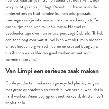
hoe iets waarvan je misschien denkt dat het afval is, ook
iets prachtigs kan zijn,” legt Debrah uit. Items zoals de
onderzetters en fruitmanden kunnen iets speciaals
toevoegen aan je interieur en de kunstwerken zijn toffe
cadeautjes of souvenirs uit Curaçao. Hoewel ze
bescheiden zijn over hun ontwerpen, zegt Debrah: “Ik heb
een goed oog voor wat stijlvol is en wat niet, mijn moeder
en zus houden erg van schilderen en creatief bezig zijn,
Van
dus ik snap welke kleuren goed werken en wat voor
bohohotels
vormen mooi zijn.”
tot
arty
Van Limpi een serieuze zaak maken
restaurants:
mijn
Coole producten maken van gerecycled plastic, omgaan
creatieve
met grote opdrachten en steeds blijven vernieuwen: dat is
Curaçao-
hard werken. Maar begrijp ons niet verkeerd, dit stel heeft
gids
er plezier in.