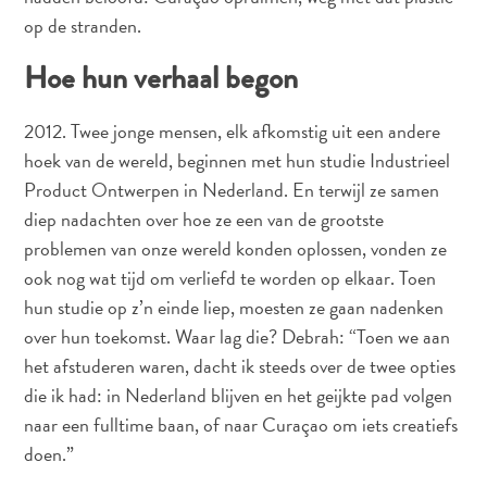
Nachtleven
op de stranden.
en
entertainment
Hoe hun verhaal begon
Natuur
en
2012. Twee jonge mensen, elk afkomstig uit een andere
parken
hoek van de wereld, beginnen met hun studie Industrieel
Sauna
Product Ontwerpen in Nederland. En terwijl ze samen
en
diep nadachten over hoe ze een van de grootste
wellness
problemen van onze wereld konden oplossen, vonden ze
Sport
ook nog wat tijd om verliefd te worden op elkaar. Toen
en
hun studie op z’n einde liep, moesten ze gaan nadenken
golf
over hun toekomst. Waar lag die? Debrah: “Toen we aan
Stranden
Taxidiensten
het afstuderen waren, dacht ik steeds over de twee opties
Tours
die ik had: in Nederland blijven en het geijkte pad volgen
Wateractiviteiten
naar een fulltime baan, of naar Curaçao om iets creatiefs
Winkelgebieden
doen.”
Waar