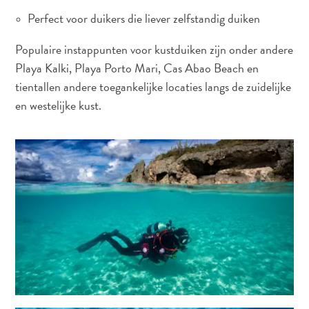
Perfect voor duikers die liever zelfstandig duiken
Populaire instappunten voor kustduiken zijn onder andere
All-
Playa Kalki, Playa Porto Mari, Cas Abao Beach en
inclusive
tientallen andere toegankelijke locaties langs de zuidelijke
Appartementen
en westelijke kust.
Hotels
en
Resorts
Vakantiewoningen
Plan
je
bezoek