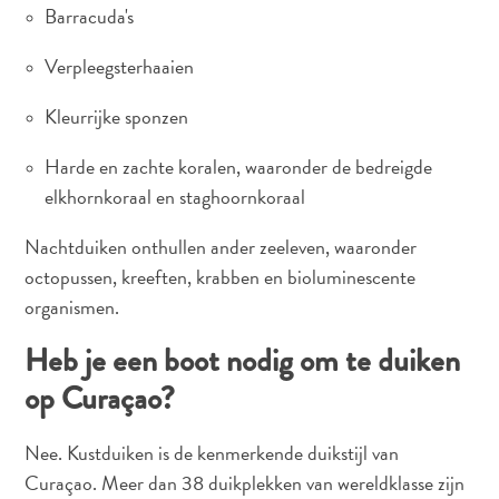
D
DEUTSCH
Barracuda's
E
Verpleegsterhaaien
ENGLISH
R
L
Kleurrijke sponzen
ESPAÑOL
A
Harde en zachte koralen, waaronder de bedreigde
N
FRANÇAIS
elkhornkoraal en staghoornkoraal
D
NEDERLANDS
S
Nachtduiken onthullen ander zeeleven, waaronder
octopussen, kreeften, krabben en bioluminescente
PORTUGUÊS
organismen.
Heb je een boot nodig om te duiken
op Curaçao?
Nee. Kustduiken is de kenmerkende duikstijl van
Curaçao. Meer dan 38 duikplekken van wereldklasse zijn