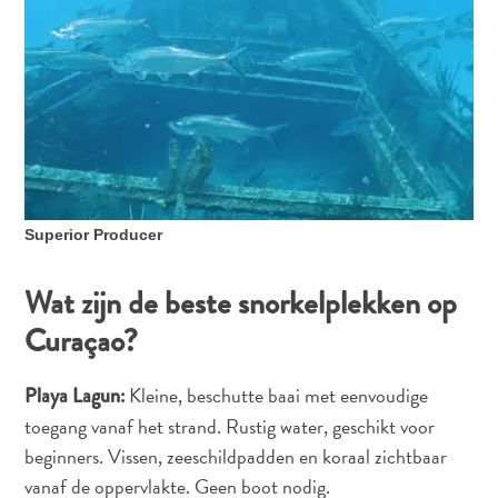
you:
ontdek
je
liefde
voor
kunst
op
Curaçao
FAQs
Superior Producer
Wat zijn de beste snorkelplekken op
Curaçao?
Kleine, beschutte baai met eenvoudige
Playa Lagun:
toegang vanaf het strand. Rustig water, geschikt voor
beginners. Vissen, zeeschildpadden en koraal zichtbaar
vanaf de oppervlakte. Geen boot nodig.