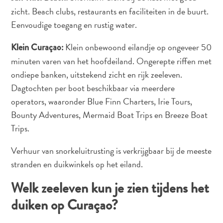
zicht. Beach clubs, restaurants en faciliteiten in de buurt.
Douane
en
Eenvoudige toegang en rustig water.
Immigratie
Klein onbewoond eilandje op ongeveer 50
Klein Curaçao:
Gezondheid
minuten varen van het hoofdeiland. Ongerepte riffen met
en
Inentingen
ondiepe banken, uitstekend zicht en rijk zeeleven.
—
Dagtochten per boot beschikbaar via meerdere
Ziekenhuizen
operators, waaronder Blue Finn Charters, Irie Tours,
Je
Bounty Adventures, Mermaid Boat Trips en Breeze Boat
Verplaatsen
Trips.
Geld,
Geldautomaten
Verhuur van snorkeluitrusting is verkrijgbaar bij de meeste
en
stranden en duikwinkels op het eiland.
Fooien
Welk zeeleven kun je zien tijdens het
Accommodatie
Activiteiten
duiken op Curaçao?
Uit
Eten