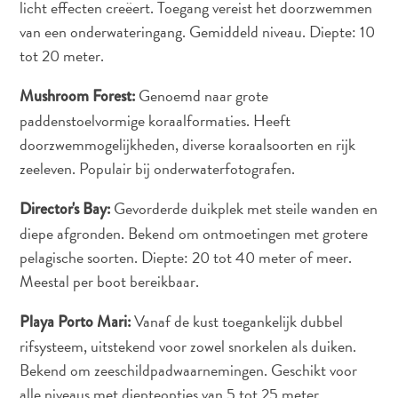
vervoer
licht effecten creëert. Toegang vereist het doorzwemmen
Curaçaose
van een onderwateringang. Gemiddeld niveau. Diepte: 10
cultuur
tot 20 meter.
Foto's
The
Genoemd naar grote
Mushroom Forest:
Blue
paddenstoelvormige koraalformaties. Heeft
Wave
doorzwemmogelijkheden, diverse koraalsoorten en rijk
Blogs
zeeleven. Populair bij onderwaterfotografen.
Nieuwste
Activiteiten
Gevorderde duikplek met steile wanden en
Director's Bay:
Duiken
diepe afgronden. Bekend om ontmoetingen met grotere
Kindvriendelijk
pelagische soorten. Diepte: 20 tot 40 meter of meer.
Kultuur
Meestal per boot bereikbaar.
&
Eten
Vanaf de kust toegankelijk dubbel
Playa Porto Mari:
Plan
rifsysteem, uitstekend voor zowel snorkelen als duiken.
Je
Bekend om zeeschildpadwaarnemingen. Geschikt voor
Trip
alle niveaus met diepteopties van 5 tot 25 meter.