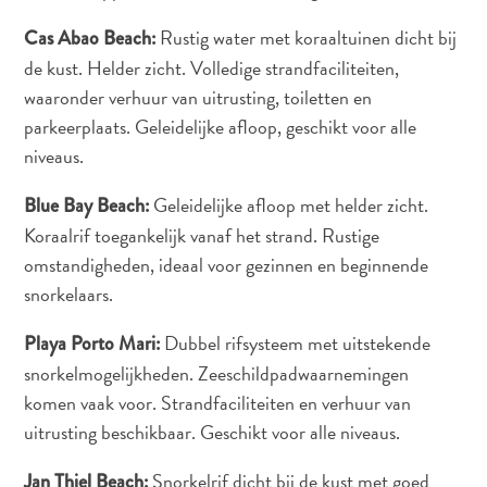
Rustig water met koraaltuinen dicht bij
Cas Abao Beach:
de kust. Helder zicht. Volledige strandfaciliteiten,
waaronder verhuur van uitrusting, toiletten en
parkeerplaats. Geleidelijke afloop, geschikt voor alle
niveaus.
Geleidelijke afloop met helder zicht.
Blue Bay Beach:
Koraalrif toegankelijk vanaf het strand. Rustige
omstandigheden, ideaal voor gezinnen en beginnende
snorkelaars.
Digitale
Immigratiekaart
Dubbel rifsysteem met uitstekende
Playa Porto Mari:
Curaçao
snorkelmogelijkheden. Zeeschildpadwaarnemingen
Express
komen vaak voor. Strandfaciliteiten en verhuur van
Pass
Service
uitrusting beschikbaar. Geschikt voor alle niveaus.
Curaçao
Snorkelrif dicht bij de kust met goed
Jan Thiel Beach:
Bezoeken