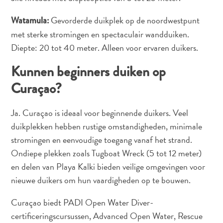
The
Blue
Gevorderde duikplek op de noordwestpunt
Watamula:
Wave
met sterke stromingen en spectaculair wandduiken.
Updates
Diepte: 20 tot 40 meter. Alleen voor ervaren duikers.
Nieuwste
Activiteiten
Kunnen beginners duiken op
Duiken
Curaçao?
Kindvriendelijk
Kultuur
Ja. Curaçao is ideaal voor beginnende duikers. Veel
&
duikplekken hebben rustige omstandigheden, minimale
Eten
stromingen en eenvoudige toegang vanaf het strand.
Plan
Je
Ondiepe plekken zoals Tugboat Wreck (5 tot 12 meter)
Trip
en delen van Playa Kalki bieden veilige omgevingen voor
The
nieuwe duikers om hun vaardigheden op te bouwen.
Blue
Curaçao biedt PADI Open Water Diver-
Wave
Updates
certificeringscursussen, Advanced Open Water, Rescue