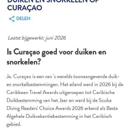
CURAÇAO
DELEN
Autoverhuur
Bezienswaardigheden
Laatst bijgewerkt: juni 2026
Diversen
Duik-
Is Curaçao goed voor duiken en
en
snorkelen?
snorkelplekken
Duikoperators
Ja. Curaçao is een van 's werelds toonaangevende duik-
Eten
en
en snorkelbestemmingen. Het eiland werd in 2026 bij de
drinken
Caribbean Travel Awards uitgeroepen tot Caribische
Kunst
Duikbestemming van het Jaar en werd bij de Scuba
en
Diving Readers' Choice Awards 2026 erkend als Beste
cultuur
Algehele Duikvakantiebestemming in het Caribisch
Landactiviteiten
gebied.
Musea