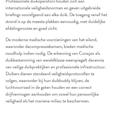
Professionele duikoperators houden zich aan
internationale veiligheidsnormen en geven uitgebreide
briefings voorafgaand aan elke duik. De toegang vanaf het
strand is op de meeste plekken eenvoudig, met duidelijke
afdalingsroutes en goed zicht.
De moderne medische voorzieningen van het eiland,
waaronder decompressiekamers, bieden medische
Duiken
noodhulp indien nodig. De erkenning van Curaçao als
en
snorkelen
duikbestemming van wereldklasse weerspiegelt decennia
op
van veilige duikpraktijken en professionele infrastructuur.
Curaçao
Duikers dienen standaard veiligheidsprotocollen te
volgen, waaronder bij hun duikbuddy blijven, de
luchtvoorraad in de gaten houden en een correct
drijfvermogen aanhouden om zowel hun persoonlijke
veiligheid als het mariene milieu te beschermen.