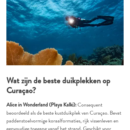
Wat zijn de beste duikplekken op
Curaçao?
Consequent
Alice in Wonderland (Playa Kalki):
Reisvereisten
beoordeeld als de beste kustduikplek van Curaçao. Bevat
Waarom
paddenstoelvormige koraalformaties, rijk vissenleven en
Curacao?
eenvoudige toegang vanaf het strand. Geschikt voor
Cruise