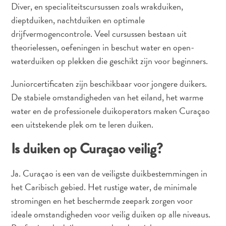
Diver, en specialiteitscursussen zoals wrakduiken,
dieptduiken, nachtduiken en optimale
drijfvermogencontrole. Veel cursussen bestaan uit
theorielessen, oefeningen in beschut water en open-
waterduiken op plekken die geschikt zijn voor beginners.
Juniorcertificaten zijn beschikbaar voor jongere duikers.
De stabiele omstandigheden van het eiland, het warme
Van
water en de professionele duikoperators maken Curaçao
bohohotels
een uitstekende plek om te leren duiken.
tot
arty
Is duiken op Curaçao veilig?
restaurants:
mijn
Ja. Curaçao is een van de veiligste duikbestemmingen in
creatieve
het Caribisch gebied. Het rustige water, de minimale
Curaçao-
stromingen en het beschermde zeepark zorgen voor
gids
ideale omstandigheden voor veilig duiken op alle niveaus.