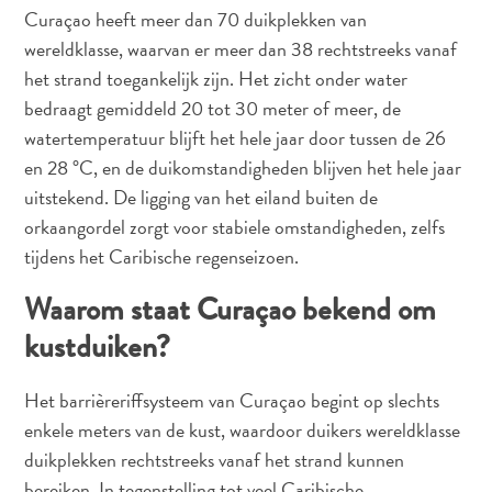
Nachtleven
Curaçao heeft meer dan 70 duikplekken van
en
wereldklasse, waarvan er meer dan 38 rechtstreeks vanaf
entertainment
het strand toegankelijk zijn. Het zicht onder water
Natuur
bedraagt gemiddeld 20 tot 30 meter of meer, de
en
watertemperatuur blijft het hele jaar door tussen de 26
parken
en 28 °C, en de duikomstandigheden blijven het hele jaar
Sauna
uitstekend. De ligging van het eiland buiten de
en
orkaangordel zorgt voor stabiele omstandigheden, zelfs
wellness
tijdens het Caribische regenseizoen.
Sport
en
Waarom staat Curaçao bekend om
golf
kustduiken?
Stranden
Taxidiensten
Tours
Het barrièreriffsysteem van Curaçao begint op slechts
Wateractiviteiten
enkele meters van de kust, waardoor duikers wereldklasse
Winkelgebieden
duikplekken rechtstreeks vanaf het strand kunnen
Waar
bereiken. In tegenstelling tot veel Caribische