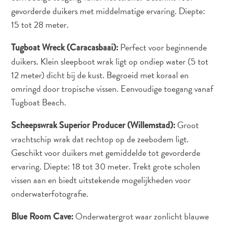
gevorderde duikers met middelmatige ervaring. Diepte:
Naar
15 tot 28 meter.
Curaçao
Curaçao
Perfect voor beginnende
Tugboat Wreck (Caracasbaai):
Reis
duikers. Klein sleepboot wrak ligt op ondiep water (5 tot
Apps
12 meter) dicht bij de kust. Begroeid met koraal en
Reisplannen
omringd door tropische vissen. Eenvoudige toegang vanaf
Evenementen
Tugboat Beach.
Romantiek
&
Groot
Scheepswrak Superior Producer (Willemstad):
Bruiloften
vrachtschip wrak dat rechtop op de zeebodem ligt.
Vergaderingen
Geschikt voor duikers met gemiddelde tot gevorderde
&
Conferenties
ervaring. Diepte: 18 tot 30 meter. Trekt grote scholen
Reizen
vissen aan en biedt uitstekende mogelijkheden voor
naar
onderwaterfotografie.
Curaçao
Lokaal
Onderwatergrot waar zonlicht blauwe
Blue Room Cave: