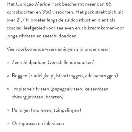
Het Curaçao Marine Park beschermt meer dan 65
Nachtleven
koraalsoorten en 350 vissoorten. Het park strekt zich uit
Cultuur
over 21,7 kilometer langs de zuidoostkust en dient als
Weer
cruciaal leefgebied voor zeeleven en als kraamkamer voor
Toegankelijkheid
jonge rifvissen en zeeschildpadden.
Internetverbinding
en
Veelvoorkomende waarnemingen zijn onder meer:
Mobiel
Telefoneren
Zeeschildpadden (verschillende soorten)
Elektriciteit
Overig
Roggen (zuidelijke pijlstaartroggen, adelaarsroggen)
Bruiloften
Tropische rifvissen (papegaaivissen, keizervissen,
en
huwelijksreizen
chirurgijnvissen, baarzen)
Digitale
Palingen (murenen, tuinpalingen)
immigratiekaart
N
Octopussen en inktvissen
E