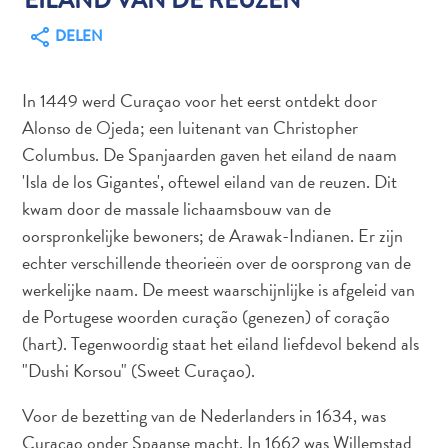
DELEN
Autoverhuur
In 1449 werd Curaçao voor het eerst ontdekt door
Bezienswaardigheden
Alonso de Ojeda; een luitenant van Christopher
Diversen
Columbus. De Spanjaarden gaven het eiland de naam
Duik-
'Isla de los Gigantes', oftewel eiland van de reuzen. Dit
en
kwam door de massale lichaamsbouw van de
snorkelplekken
Duikoperators
oorspronkelijke bewoners; de Arawak-Indianen. Er zijn
Eten
echter verschillende theorieën over de oorsprong van de
en
werkelijke naam. De meest waarschijnlijke is afgeleid van
drinken
de Portugese woorden curação (genezen) of coração
Kunst
(hart). Tegenwoordig staat het eiland liefdevol bekend als
en
"Dushi Korsou" (Sweet Curaçao).
cultuur
Landactiviteiten
Voor de bezetting van de Nederlanders in 1634, was
Musea
Curaçao onder Spaanse macht. In 1662 was Willemstad