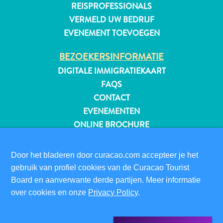
REISPROFESSIONALS
VERMELD UW BEDRIJF
EVENEMENT TOEVOEGEN
BEZOEKERSINFORMATIE
DIGITALE IMMIGRATIEKAART
FAQS
CONTACT
EVENEMENTEN
ONLINE BROCHURE
OVER DEZE WEBSITE
Door het bladeren door curacao.com accepteer je het
PRIVACYBELEID
gebruik van profiel cookies van de Curacao Tourist
GEBRUIKSVOORWAARDEN
Board en aanverwante derde partijen. Meer informatie
Reisvereisten
over cookies en onze
Privacy Policy
.
Waarom
VOLG ONS
Curacao?
Cruise