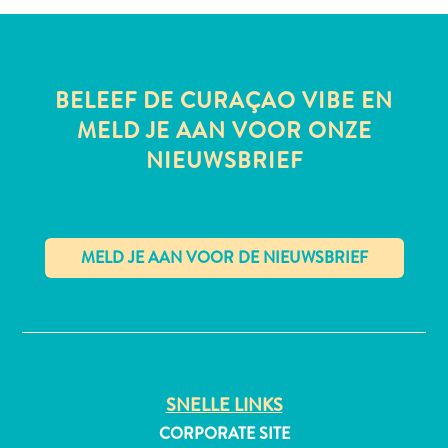
All-
BELEEF DE CURAÇAO VIBE EN
inclusive
MELD JE AAN VOOR ONZE
Appartementen
NIEUWSBRIEF
Hotels
en
Resorts
Vakantiewoningen
Plan
je
✕
bezoek
SNELLE LINKS
CORPORATE SITE