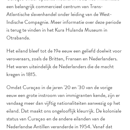
Nachtleven
een belangrijk commercieel centrum van Trans-
en
Atlantische slavenhandel onder leiding van de West-
entertainment
Indische Compagnie. Meer informatie over deze periode
Natuur
is terug te vinden in het Kura Hulanda Museum in
en
Otrabanda.
parken
Sauna
Het eiland bleef tot de 19e eeuw een geliefd doelwit voor
en
veroveraars, zoals de Britten, Fransen en Nederlanders.
wellness
Het waren uiteindelijk de Nederlanders die de macht
Sport
kregen in 1815.
en
golf
Omdat Curaçao in de jaren '20 en '30 van de vorige
Stranden
eeuw een grote instroom van immigranten kende, zijn er
Taxidiensten
vandaag meer dan vijftig nationaliteiten aanwezig op het
Tours
eiland. Dat maakt ons ongelooflijk kleurrijk. De koloniale
Wateractiviteiten
status van Curaçao en de andere eilanden van de
Winkelgebieden
Nederlandse Antillen veranderde in 1954. Vanaf dat
Waar