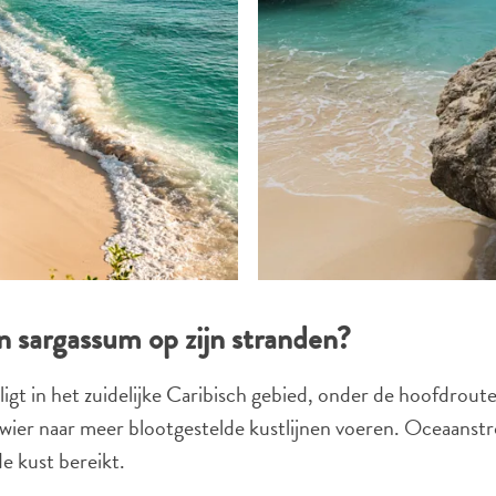
X
LINK KOPIËREN
E-MAIL
LINK KOPIËREN
 sargassum op zijn stranden?
ligt in het zuidelijke Caribisch gebied, onder de hoofdrou
wier naar meer blootgestelde kustlijnen voeren. Oceaanstr
e kust bereikt.