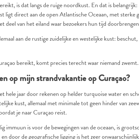
eikt, is dat langs de ruige noordkust. En dat is belangrijk
t ligt direct aan de open Atlantische Oceaan, met sterke g
het deel van het eiland waar bezoekers hun tijd doorbrengen
emaal aan de rustige zuidelijke en westelijke kust: beschu
uraçao bereikt, komt precies terecht waar niemand zwemt.
en op mijn strandvakantie op Curaçao?
t hele jaar door rekenen op helder turquoise water en sc
stelijke kust, allemaal met minimale tot geen hinder van zee
oordat je naar Curaçao reist.
g immuun is voor de bewegingen van de oceaan, is groots
en door de geografische ligging is het zeer onwaarschijnlijk