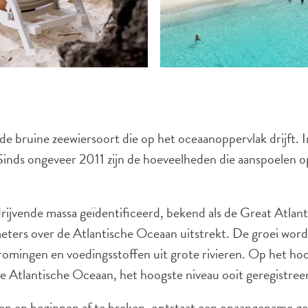
e bruine zeewiersoort die op het oceaanoppervlak drijft. 
 Sinds ongeveer 2011 zijn de hoeveelheden die aanspoelen 
vende massa geïdentificeerd, bekend als de Great Atlanti
ometers over de Atlantische Oceaan uitstrekt. De groei wo
omingen en voedingsstoffen uit grote rivieren. Op het ho
e Atlantische Oceaan, het hoogste niveau ooit geregistree
n en beginnen af te breken, ontstaat een onaangename geu