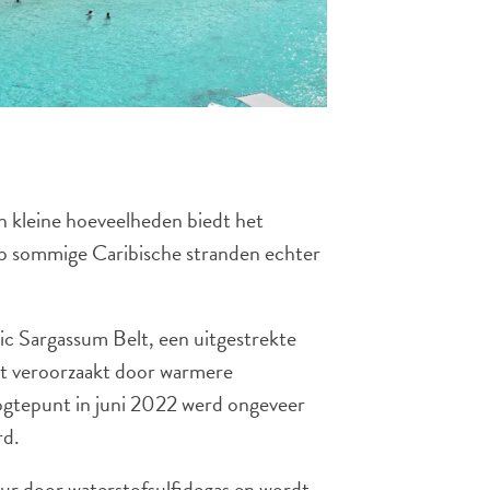
In kleine hoeveelheden biedt het
op sommige Caribische stranden echter
c Sargassum Belt, een uitgestrekte
rdt veroorzaakt door warmere
ogtepunt in juni 2022 werd ongeveer
rd.
r door waterstofsulfidegas en wordt