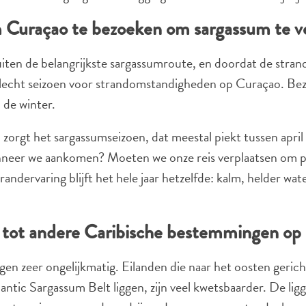
om Curaçao te bezoeken om sargassum te 
 buiten de belangrijkste sargassumroute, en doordat de stra
n slecht seizoen voor strandomstandigheden op Curaçao. Be
 de winter.
 zorgt het sargassumseizoen, dat meestal piekt tussen april
 wanneer we aankomen? Moeten we onze reis verplaatsen om
randervaring blijft het hele jaar hetzelfde: kalm, helder wat
 tot andere Caribische bestemmingen op 
n zeer ongelijkmatig. Eilanden die naar het oosten gerich
tic Sargassum Belt liggen, zijn veel kwetsbaarder. De ligg