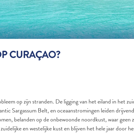
OP CURAÇAO?
em op zijn stranden. De ligging van het eiland in het zuid
antic Sargassum Belt, en oceaanstromingen leiden drijvend
omen, belanden op de onbewoonde noordkust, waar geen z
idelijke en westelijke kust en blijven het hele jaar door h