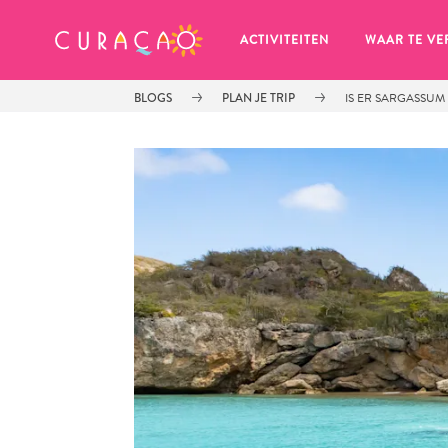
MIJN FAVORIETEN
ACTIVITEITEN
WAAR TE VE
BLOGS
PLAN JE TRIP
IS ER SARGASSU
Zo te zien heb je nog geen 
favoriete plekken opgeslagen.
Wanneer je iets op wil slaan om later nog eens te bekijk