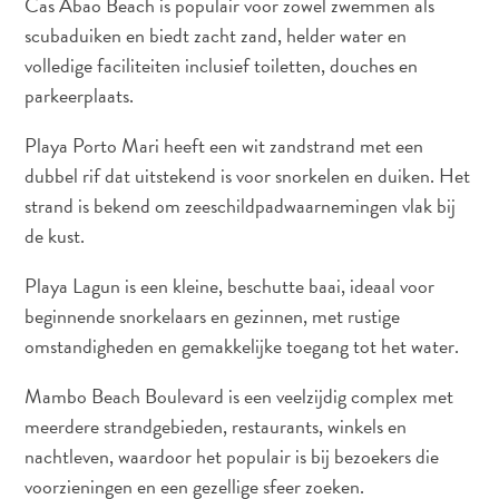
Cas Abao Beach is populair voor zowel zwemmen als
scubaduiken en biedt zacht zand, helder water en
volledige faciliteiten inclusief toiletten, douches en
Waar
parkeerplaats.
staat
Curaçao
Playa Porto Mari heeft een wit zandstrand met een
om
dubbel rif dat uitstekend is voor snorkelen en duiken. Het
bekend?
strand is bekend om zeeschildpadwaarnemingen vlak bij
de kust.
Playa Lagun is een kleine, beschutte baai, ideaal voor
beginnende snorkelaars en gezinnen, met rustige
omstandigheden en gemakkelijke toegang tot het water.
Mambo Beach Boulevard is een veelzijdig complex met
meerdere strandgebieden, restaurants, winkels en
The
nachtleven, waardoor het populair is bij bezoekers die
artist
voorzieningen en een gezellige sfeer zoeken.
in