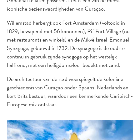
Annabaai te laten passeren. Het is een van de meest
The
iconische bezienswaardigheden van Curaçao.
Blue
Wave
Willemstad herbergt ook Fort Amsterdam (voltooid in
Updates
1829, bewapend met 56 kanonnen), Rif Fort Village (nu
Nieuwste
met restaurants en winkels) en de Mikvé Israël-Emanuël
Activiteiten
Synagoge, gebouwd in 1732. De synagoge is de oudste
Duiken
continu in gebruik zijnde synagoge op het westelijk
Kindvriendelijk
Kultuur
halfrond, met een heiligdomsvloer bedekt met zand.
&
De architectuur van de stad weerspiegelt de koloniale
Eten
geschiedenis van Curaçao onder Spaans, Nederlands en
Plan
kort Brits bestuur, waardoor een kenmerkende Caribisch-
Je
Trip
Europese mix ontstaat.
The
Blue
Wave
Updates