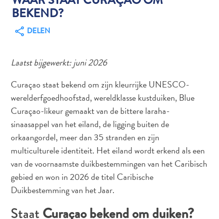
BEKEND?
DELEN
Autoverhuur
Bezienswaardigheden
Laatst bijgewerkt: juni 2026
Diversen
Duik-
Curaçao staat bekend om zijn kleurrijke UNESCO-
en
werelderfgoedhoofstad, wereldklasse kustduiken, Blue
snorkelplekken
Curaçao-likeur gemaakt van de bittere laraha-
Duikoperators
sinaasappel van het eiland, de ligging buiten de
Eten
orkaangordel, meer dan 35 stranden en zijn
en
multiculturele identiteit. Het eiland wordt erkend als een
drinken
Kunst
van de voornaamste duikbestemmingen van het Caribisch
en
gebied en won in 2026 de titel Caribische
cultuur
Duikbestemming van het Jaar.
Landactiviteiten
Staat
Curaçao bekend om duiken?
Musea