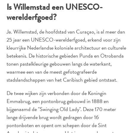
vervoer
Is Willemstad een UNESCO-
Curaçaose
werelderfgoed?
cultuur
Foto's
The
Ja. Willemstad, de hoofdstad van Curaçao, is al meer dan
Blue
25 jaar een UNESCO-werelderfgoed, erkend voor zijn
Wave
kleurrijke Nederlandse koloniale architectuur en culturele
Blogs
betekenis. De historische gebieden Punda en Otrobanda
Nieuwste
tonen pastelkleurige gebouwen langs de waterkant,
Activiteiten
waarmee een van de meest gefotografeerde
Duiken
stadslandschappen van het Caribisch gebied ontstaat.
Kindvriendelijk
Kultuur
De twee wijken zijn verbonden door de Koningin
&
Emmabrug, een pontonbrug gebouwd in 1888 en
Eten
bijgenaamd de "Swinging Old Lady". Deze 170 meter
Plan
lange drijvende brug wordt gedragen door 16
Je
pontonboten en opent om schepen door de Sint
Trip