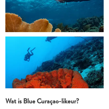
All-
inclusive
Appartementen
Hotels
en
Resorts
Vakantiewoningen
Plan
je
bezoek
Wat is Blue Curaçao-likeur?