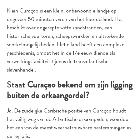
you:
Klein Curaçao is een klein, onbewoond eilandje op
ontdek
ongeveer 50 minuten varen van het hoofdeiland. Het
je
beschikt over ongerepte witte zandstranden, een
liefde
historische vuurtoren, scheepswrakken en uitstekende
voor
kunst
snorkelmogelijkheden. Het eiland heeft een complexe
op
geschiedenis, omdat het in de 17e eeuw diende als
Curaçao
verwerkingsfaciliteit tijdens de transatlantische
FAQs
slavenhandel.
Staat
Curaçao bekend om zijn ligging
buiten de orkaangordel?
Ja. De zuidelijke Caribische positie van Curaçao houdt
het veilig weg van de Atlantische orkaanpaden, waardoor
het een van de meest weerbetrouwbare bestemmingen in
de regio is.