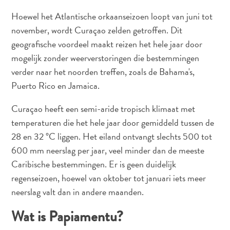
Hoewel het Atlantische orkaanseizoen loopt van juni tot
november, wordt Curaçao zelden getroffen. Dit
geografische voordeel maakt reizen het hele jaar door
mogelijk zonder weerverstoringen die bestemmingen
verder naar het noorden treffen, zoals de Bahama's,
Puerto Rico en Jamaica.
Curaçao heeft een semi-aride tropisch klimaat met
temperaturen die het hele jaar door gemiddeld tussen de
28 en 32 °C liggen. Het eiland ontvangt slechts 500 tot
Digitale
600 mm neerslag per jaar, veel minder dan de meeste
Immigratiekaart
Caribische bestemmingen. Er is geen duidelijk
Curaçao
regenseizoen, hoewel van oktober tot januari iets meer
Express
Pass
neerslag valt dan in andere maanden.
Service
Wat is Papiamentu?
Curaçao
Bezoeken