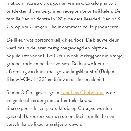
met een intense citrusgeur en -smaak. Lokale planters
Naar
ontdekten dit en begonnen recepten te ontwikkelen. De
Curaçao
familie Senior richtte in 1896 de destilleerderij Senior &
Curaçao
Co. op om Curaçao-likeur commercieel te produceren.
Reis
Apps
De likeur was oorspronkelijk kleurloos. De blauwe kleur
Reisplannen
werd pas in de jaren zestig toegevoegd en blijft de
Evenementen
populairste variant. De likeur is ook verkrijgbaar in oranje,
Romantiek
groene, rode en heldere versies. De blauwe kleur is
&
afkomstig van kunstmatige voedingskleurstof (Briljant
Bruiloften
Blauw FCF / E133) en beïnvloedt de smaak niet.
Vergaderingen
&
Senior & Co., gevestigd in
Landhuis Chobolobo
, is de
Conferenties
enige destilleerderij die authentieke laraha-
Reizen
sinaasappelschillen gebruikt die op Curaçao worden
naar
geteeld. Bezoekers kunnen de faciliteit rondleiden en
Curaçao
verschillende likeursmaakjes proeven.
Lokaal