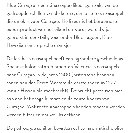
Blue Curaçao is een sinaasappellikeur gemaakt van de
gedroogde schillen van de laraha, een bittere sinaasappel
die uniek is voor Curaçao. De likeur is het beroemdste
exportproduct van het eiland en wordt wereldwijd
gebruikt in cocktails, waaronder Blue Lagoon, Blue
Hawaiian en tropische drankjes.
De laraha-sinaasappel heeft een bijzondere geschiedenis.
Spaanse kolonisatoren brachten Valencia-sinaasappels
naar Curaçao in de jaren 1500 (historische bronnen
tonen aan dat Pérez Maestre de eerste zaden in 1527
vanuit Hispaniola meebracht). De vrucht paste zich niet
aan aan het droge klimaat en de zoute bodem van
Curaçao. Wat zoete sinaasappels hadden moeten worden,
Reisvereisten
werden bitter en nauwelijks eetbaar.
Waarom
Curacao?
De gedroogde schillen bevatten echter aromatische oliën
Cruise