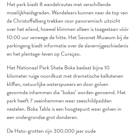
D
DEUTSCH
Het park biedt 8 wandelroutes met verschillende
moeilijkheidsgraden. Wandelaars kunnen naar de top van
E
ENGLISH
de Christoffelberg trekken voor panoramisch uitzicht
R
over het eiland, hoewel klimmen alleen is toegestaan vóór
L
ESPAÑOL
10:00 uur vanwege de hitte. Het Savonet Museum bij de
A
parkingang biedt informatie over de slavernijgeschiedenis
N
FRANÇAIS
en het plantage-leven op Curaçao.
D
NEDERLANDS
Het Nationaal Park Shete Boka beslaat bijna 10
S
kilometer ruige noordkust met dramatische kalkstenen
PORTUGUÊS
kliffen, natuurlijke waterspuwers en door golven
gevormde inhammen die "bokas" worden genoemd. Het
park heeft 7 zeeinhammen waar zeeschildpadden
nestelen. Boka Tabla is een hoogtepunt waar golven in
een ondergrondse grot donderen.
De Hato-grotten zijn 300.000 jaar oude