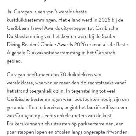
Nachtleven
en
Ja. Curaçao is een van 's werelds beste
entertainment
kustduikbestemmingen. Het eiland werd in 2026 bij de
Natuur
Caribbean Travel Awards uitgeroepen tot Caribische
en
Duikbestemming van het Jaar en werd bij de Scuba
parken
Diving Readers' Choice Awards 2026 erkend als de Beste
Sauna
Algehele Duikvakantiebestemming in het Caribisch
en
gebied.
wellness
Sport
Curaçao heeft meer dan 70 duikplekken van
en
wereldklasse, waarvan er meer dan 38 rechtstreeks vanaf
golf
het strand toegankelijk zijn. In tegenstelling tot veel
Stranden
Caribische bestemmingen waar bootochten nodig zijn om
Taxidiensten
gezonde riffen te bereiken, begint het barrièreriffsysteem
Tours
van Curaçao op slechts enkele meters van de kust.
Wateractiviteiten
Duikers kunnen zich uitrusten op parkeerterreinen, een
Winkelgebieden
paar stappen lopen en afdalen langs ongerepte rifwanden.
Waar