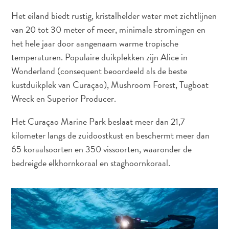
te
Het eiland biedt rustig, kristalhelder water met zichtlijnen
verblijven
van 20 tot 30 meter of meer, minimale stromingen en
het hele jaar door aangenaam warme tropische
temperaturen. Populaire duikplekken zijn Alice in
Wonderland (consequent beoordeeld als de beste
kustduikplek van Curaçao), Mushroom Forest, Tugboat
Wreck en Superior Producer.
Het Curaçao Marine Park beslaat meer dan 21,7
kilometer langs de zuidoostkust en beschermt meer dan
65 koraalsoorten en 350 vissoorten, waaronder de
bedreigde elkhornkoraal en staghoornkoraal.