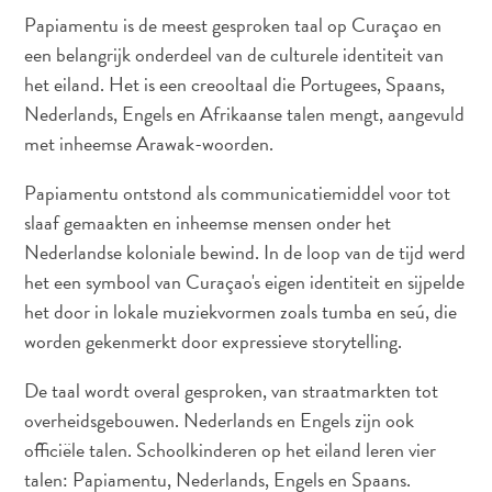
Papiamentu is de meest gesproken taal op Curaçao en
Douane
en
een belangrijk onderdeel van de culturele identiteit van
Immigratie
het eiland. Het is een creooltaal die Portugees, Spaans,
Gezondheid
Nederlands, Engels en Afrikaanse talen mengt, aangevuld
en
met inheemse Arawak-woorden.
Inentingen
—
Papiamentu ontstond als communicatiemiddel voor tot
Ziekenhuizen
slaaf gemaakten en inheemse mensen onder het
Je
Nederlandse koloniale bewind. In de loop van de tijd werd
Verplaatsen
het een symbool van Curaçao's eigen identiteit en sijpelde
Geld,
het door in lokale muziekvormen zoals tumba en seú, die
Geldautomaten
worden gekenmerkt door expressieve storytelling.
en
Fooien
De taal wordt overal gesproken, van straatmarkten tot
Accommodatie
overheidsgebouwen. Nederlands en Engels zijn ook
Activiteiten
officiële talen. Schoolkinderen op het eiland leren vier
Uit
talen: Papiamentu, Nederlands, Engels en Spaans.
Eten