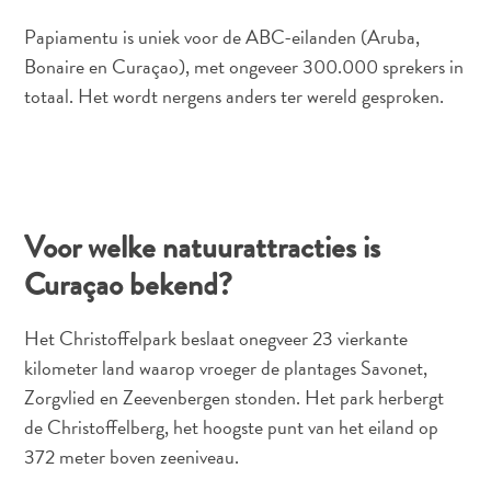
Nachtleven
Papiamentu is uniek voor de ABC-eilanden (Aruba,
Cultuur
Bonaire en Curaçao), met ongeveer 300.000 sprekers in
Weer
totaal. Het wordt nergens anders ter wereld gesproken.
Toegankelijkheid
Internetverbinding
en
Mobiel
Telefoneren
Voor welke natuurattracties is
Elektriciteit
Overig
Curaçao bekend?
Bruiloften
en
Het Christoffelpark beslaat onegveer 23 vierkante
huwelijksreizen
kilometer land waarop vroeger de plantages Savonet,
Digitale
Zorgvlied en Zeevenbergen stonden. Het park herbergt
immigratiekaart
de Christoffelberg, het hoogste punt van het eiland op
N
372 meter boven zeeniveau.
E