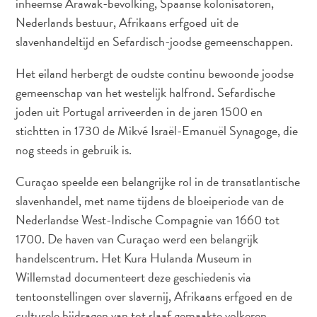
inheemse Arawak-bevolking, Spaanse kolonisatoren,
Nederlands bestuur, Afrikaans erfgoed uit de
slavenhandeltijd en Sefardisch-joodse gemeenschappen.
Het eiland herbergt de oudste continu bewoonde joodse
gemeenschap van het westelijk halfrond. Sefardische
joden uit Portugal arriveerden in de jaren 1500 en
stichtten in 1730 de Mikvé Israël-Emanuël Synagoge, die
nog steeds in gebruik is.
Curaçao speelde een belangrijke rol in de transatlantische
slavenhandel, met name tijdens de bloeiperiode van de
Nederlandse West-Indische Compagnie van 1660 tot
1700. De haven van Curaçao werd een belangrijk
handelscentrum. Het Kura Hulanda Museum in
Willemstad documenteert deze geschiedenis via
tentoonstellingen over slavernij, Afrikaans erfgoed en de
culturele bijdragen van tot slaaf gemaakte volkeren.