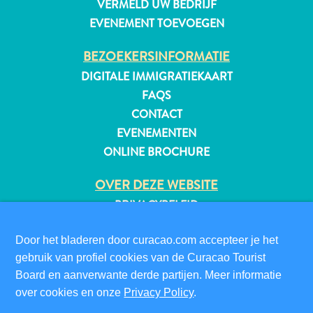
VERMELD UW BEDRIJF
EVENEMENT TOEVOEGEN
BEZOEKERSINFORMATIE
DIGITALE IMMIGRATIEKAART
FAQS
CONTACT
EVENEMENTEN
ONLINE BROCHURE
OVER DEZE WEBSITE
PRIVACYBELEID
GEBRUIKSVOORWAARDEN
Door het bladeren door curacao.com accepteer je het
VOLG ONS
gebruik van profiel cookies van de Curacao Tourist
Board en aanverwante derde partijen. Meer informatie
over cookies en onze
Privacy Policy
.
© 2026 Curaçao Tourist Board