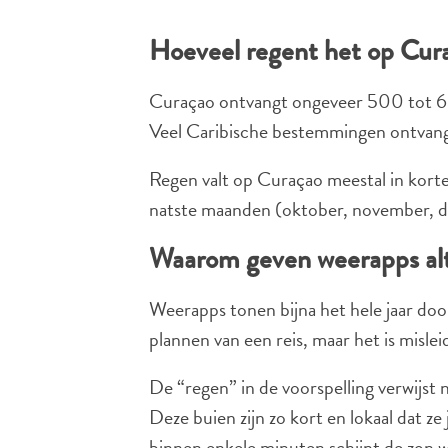
Hoeveel regent het op Cur
Curaçao ontvangt ongeveer 500 tot 600
Veel Caribische bestemmingen ontvan
Regen valt op Curaçao meestal in korte
natste maanden (oktober, november, d
Waarom geven weerapps alt
Weerapps tonen bijna het hele jaar do
plannen van een reis, maar het is mislei
De “regen” in de voorspelling verwijst
Deze buien zijn zo kort en lokaal dat z
binnen enkele minuten schijnt de zon w