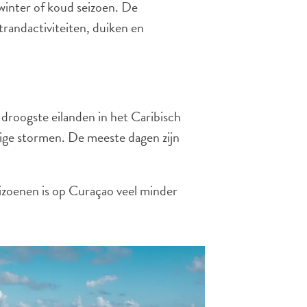
winter of koud seizoen. De
trandactiviteiten, duiken en
roogste eilanden in het Caribisch
urige stormen. De meeste dagen zijn
eizoenen is op Curaçao veel minder