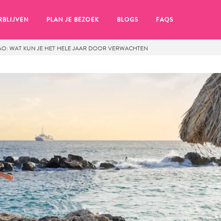
RBLIJVEN
PLAN JE BEZOEK
BLOGS
FAQS
O: WAT KUN JE HET HELE JAAR DOOR VERWACHTEN
en, klik op het