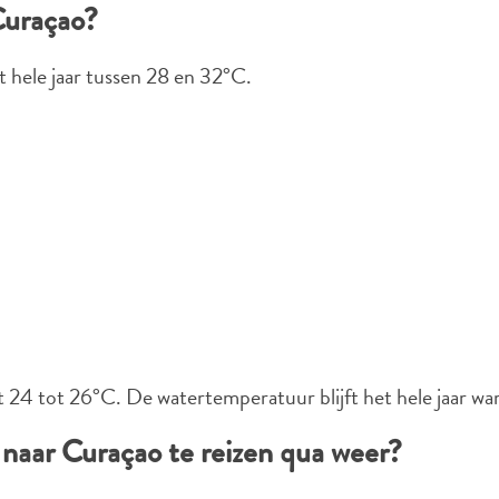
Curaçao?
 hele jaar tussen 28 en 32°C.
 24 tot 26°C. De watertemperatuur blijft het hele jaar w
WHATSAPP
 naar Curaçao te reizen qua weer?
FACEBOOK