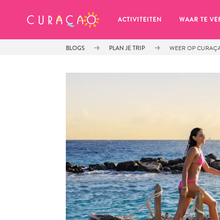
MIJN FAVORIETEN
ACTIVITEITEN
WAAR TE VE
BLOGS
PLAN JE TRIP
WEER OP CURAÇA
Zo te zien heb je nog geen 
favoriete plekken opgeslagen.
Wanneer je iets op wil slaan om later nog eens te bekijk