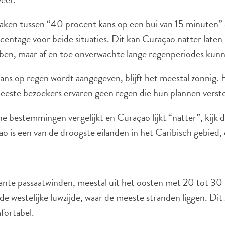
en tussen “40 procent kans op een bui van 15 minuten” 
entage voor beide situaties. Dit kan Curaçao natter laten
bben, maar af en toe onverwachte lange regenperiodes kunn
 kans op regen wordt aangegeven, blijft het meestal zonnig. 
este bezoekers ervaren geen regen die hun plannen verst
he bestemmingen vergelijkt en Curaçao lijkt “natter”, kijk d
çao is een van de droogste eilanden in het Caribisch gebied,
ante passaatwinden, meestal uit het oosten met 20 tot 30 
 de westelijke luwzijde, waar de meeste stranden liggen. D
fortabel.