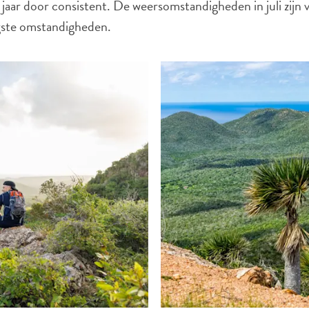
jaar door consistent. De weersomstandigheden in juli zijn vri
ogste omstandigheden.
X
LINK KOPIËREN
E-MAIL
LINK KOPIËREN