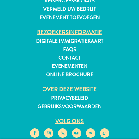
REISPROFESSIONALS
Douane
VERMELD UW BEDRIJF
en
EVENEMENT TOEVOEGEN
Immigratie
Gezondheid
BEZOEKERSINFORMATIE
en
DIGITALE IMMIGRATIEKAART
Inentingen
FAQS
—
CONTACT
Ziekenhuizen
EVENEMENTEN
Je
ONLINE BROCHURE
Verplaatsen
Geld,
OVER DEZE WEBSITE
Geldautomaten
PRIVACYBELEID
en
GEBRUIKSVOORWAARDEN
Fooien
Accommodatie
VOLG ONS
Activiteiten
Uit
Eten