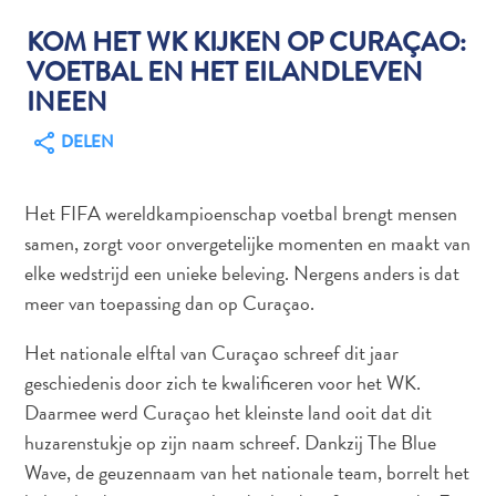
KOM HET WK KIJKEN OP CURAÇAO:
VOETBAL EN HET EILANDLEVEN
Autoverhuur
INEEN
Bezienswaardigheden
DELEN
Diversen
Duik-
en
Het FIFA wereldkampioenschap voetbal brengt mensen
snorkelplekken
samen, zorgt voor onvergetelijke momenten en maakt van
Duikoperators
elke wedstrijd een unieke beleving. Nergens anders is dat
Eten
meer van toepassing dan op Curaçao.
en
drinken
Het nationale elftal van Curaçao schreef dit jaar
Kunst
geschiedenis door zich te kwalificeren voor het WK.
en
Daarmee werd Curaçao het kleinste land ooit dat dit
cultuur
huzarenstukje op zijn naam schreef. Dankzij The Blue
Landactiviteiten
Wave, de geuzennaam van het nationale team, borrelt het
Musea