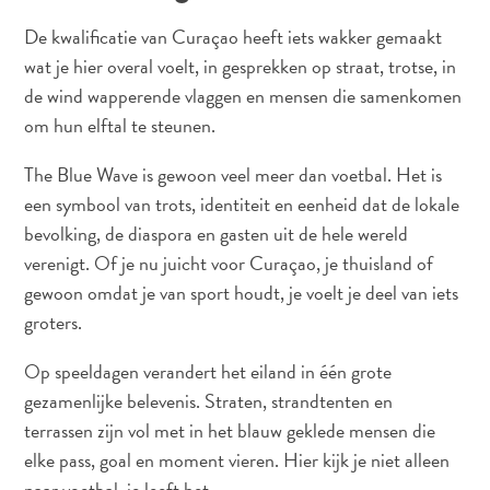
De kwalificatie van Curaçao heeft iets wakker gemaakt
wat je hier overal voelt, in gesprekken op straat, trotse, in
de wind wapperende vlaggen en mensen die samenkomen
All-
om hun elftal te steunen.
inclusive
Appartementen
The Blue Wave is gewoon veel meer dan voetbal. Het is
Hotels
een symbool van trots, identiteit en eenheid dat de lokale
en
bevolking, de diaspora en gasten uit de hele wereld
Resorts
verenigt. Of je nu juicht voor Curaçao, je thuisland of
Vakantiewoningen
gewoon omdat je van sport houdt, je voelt je deel van iets
Plan
je
groters.
bezoek
Op speeldagen verandert het eiland in één grote
gezamenlijke belevenis. Straten, strandtenten en
terrassen zijn vol met in het blauw geklede mensen die
elke pass, goal en moment vieren. Hier kijk je niet alleen
naar voetbal, je leeft het.