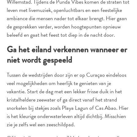
Willemstad. Tijdens de Punda Vibes komen de straten tot
The
leven met livemuziek, openluchtbars en een feestelijke
Blue
Wave
ambiance die mensen nader tot elkaar brengt. Hier gaan
Updates
de gesprekken verder, worden hoogtepunten opnieuw
Nieuwste
beleefd en gaat het feest tot diep in de nacht door.
Activiteiten
Ga het eiland verkennen wanneer er
Duiken
Kindvriendelijk
niet wordt gespeeld
Kultuur
&
Tussen de wedstrijden door zijn er op Curaçao eindeloos
Eten
veel mogelijkheden om heerlijk te genieten van je
Plan
vakantie. Start de dag met een lekker frisse duik in het
Je
kristalheldere zeewater of ga direct vanaf het strand
Trip
snorkelen bij stekjes zoals Playa Lagun of Cas Abao. Hier
The
is het kleurige onderwaterleven altijd dichtbij. Misschien
Blue
zie je zelfs wel een zeeschildpad.
Wave
Updates