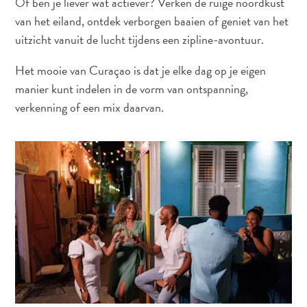
Of ben je liever wat actiever? Verken de ruige noordkust
van het eiland, ontdek verborgen baaien of geniet van het
uitzicht vanuit de lucht tijdens een zipline-avontuur.
Het mooie van Curaçao is dat je elke dag op je eigen
manier kunt indelen in de vorm van ontspanning,
verkenning of een mix daarvan.
Van
bohohotels
tot
arty
restaurants:
mijn
creatieve
Curaçao-
gids