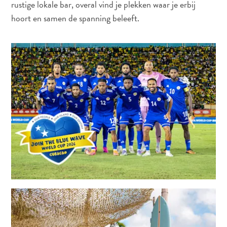
rustige lokale bar, overal vind je plekken waar je erbij
Naar
hoort en samen de spanning beleeft.
Curaçao
Curaçao
Reis
Apps
Reisplannen
Evenementen
Romantiek
&
Bruiloften
Vergaderingen
&
Conferenties
Reizen
naar
Curaçao
Lokaal