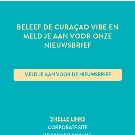
BELEEF DE CURAÇAO VIBE EN
MELD JE AAN VOOR ONZE
NIEUWSBRIEF
Digitale
✕
Immigratiekaart
Curaçao
Express
Pass
SNELLE LINKS
Service
Curaçao
CORPORATE SITE
Bezoeken