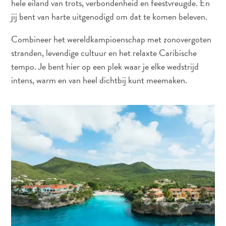
hele eiland van trots, verbondenheid en feestvreugde. En
Nachtleven
jij bent van harte uitgenodigd om dat te komen beleven.
en
entertainment
Combineer het wereldkampioenschap met zonovergoten
Natuur
stranden, levendige cultuur en het relaxte Caribische
en
tempo. Je bent hier op een plek waar je elke wedstrijd
parken
intens, warm en van heel dichtbij kunt meemaken.
Sauna
en
wellness
Sport
en
golf
Stranden
Taxidiensten
Tours
Wateractiviteiten
Winkelgebieden
Waar