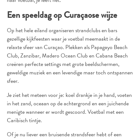
Een speeldag op Curaçaose wijze
Op het hele eiland organiseren strandclubs en bars
gezellige kijkfeesten waar je voetbal meemaakt in de
relaxte sfeer van Curaçao. Plekken als Papagayo Beach
Club, Zanzibar, Madero Ocean Club en Cabana Beach
creëren perfecte settings met grote beeldschermen,
geweldige muziek en een levendige maar toch ontspannen
sfeer.
Je ziet het meteen voor je: koel drankje in je hand, voeten
in het zand, oceaan op de achtergrond en een juichende
menigte wanneer er wordt gescoord. Voetbal met een
Reisvereisten
Caribisch tintje.
Waarom
Curacao?
Of je nu liever een bruisende strandsfeer hebt of een
Cruise