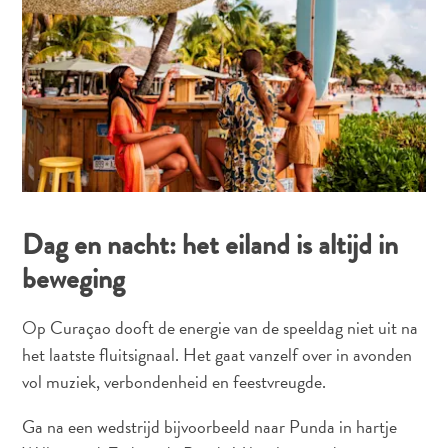
vervoer
Curaçaose
cultuur
Foto's
The
Blue
Wave
Blogs
Nieuwste
Activiteiten
Dag en nacht: het eiland is altijd in
Duiken
beweging
Kindvriendelijk
Kultuur
Op Curaçao dooft de energie van de speeldag niet uit na
&
het laatste fluitsignaal. Het gaat vanzelf over in avonden
Eten
Plan
vol muziek, verbondenheid en feestvreugde.
Je
Ga na een wedstrijd bijvoorbeeld naar Punda in hartje
Trip