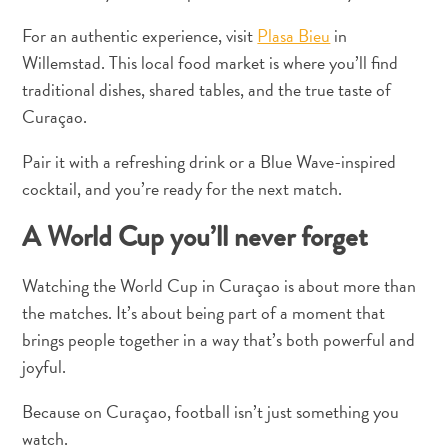
For an authentic experience, visit
Plasa Bieu
in
Willemstad. This local food market is where you’ll find
Waar
staat
traditional dishes, shared tables, and the true taste of
Curaçao
Curaçao.
om
Pair it with a refreshing drink or a Blue Wave-inspired
bekend?
cocktail, and you’re ready for the next match.
A World Cup you’ll never forget
Watching the World Cup in Curaçao is about more than
the matches. It’s about being part of a moment that
brings people together in a way that’s both powerful and
joyful.
The
Because on Curaçao, football isn’t just something you
artist
in
watch.