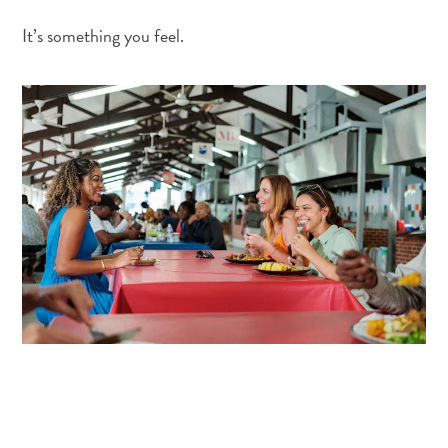
you:
It’s something you feel.
ontdek
je
liefde
voor
kunst
op
Curaçao
FAQs