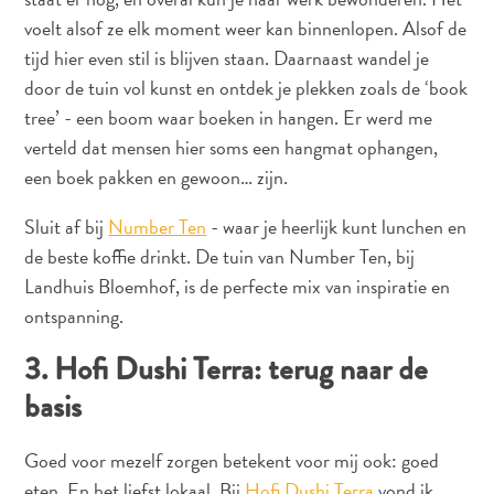
The
voelt alsof ze elk moment weer kan binnenlopen. Alsof de
Blue
tijd hier even stil is blijven staan. Daarnaast wandel je
Wave
door de tuin vol kunst en ontdek je plekken zoals de ‘book
Updates
tree’ - een boom waar boeken in hangen. Er werd me
Nieuwste
Activiteiten
verteld dat mensen hier soms een hangmat ophangen,
Duiken
een boek pakken en gewoon… zijn.
Kindvriendelijk
Sluit af bij
Number Ten
- waar je heerlijk kunt lunchen en
Kultuur
de beste koffie drinkt. De tuin van Number Ten, bij
&
Eten
Landhuis Bloemhof, is de perfecte mix van inspiratie en
Plan
ontspanning.
Je
3. Hofi Dushi Terra: terug naar de
Trip
The
basis
Blue
Wave
Goed voor mezelf zorgen betekent voor mij ook: goed
Updates
eten. En het liefst lokaal. Bij
Hofi Dushi Terra
vond ik