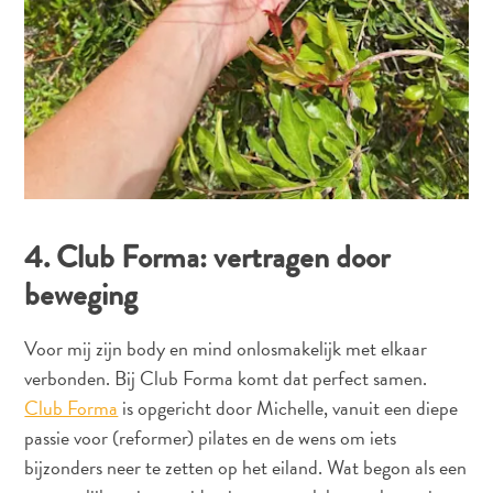
you:
ontdek
je
liefde
voor
kunst
op
Curaçao
FAQs
4. Club Forma: vertragen door
beweging
Voor mij zijn body en mind onlosmakelijk met elkaar
verbonden. Bij Club Forma komt dat perfect samen.
Club Forma
is opgericht door Michelle, vanuit een diepe
passie voor (reformer) pilates en de wens om iets
bijzonders neer te zetten op het eiland. Wat begon als een