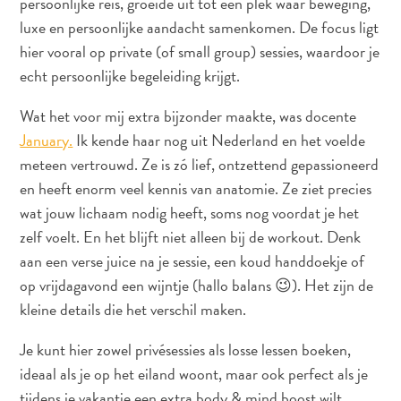
persoonlijke reis, groeide uit tot een plek waar beweging,
luxe en persoonlijke aandacht samenkomen. De focus ligt
hier vooral op private (of small group) sessies, waardoor je
echt persoonlijke begeleiding krijgt.
Wat het voor mij extra bijzonder maakte, was docente
January.
Ik kende haar nog uit Nederland en het voelde
meteen vertrouwd. Ze is zó lief, ontzettend gepassioneerd
en heeft enorm veel kennis van anatomie. Ze ziet precies
wat jouw lichaam nodig heeft, soms nog voordat je het
zelf voelt. En het blijft niet alleen bij de workout. Denk
Digitale
aan een verse juice na je sessie, een koud handdoekje of
Immigratiekaart
op vrijdagavond een wijntje (hallo balans 😉). Het zijn de
Curaçao
kleine details die het verschil maken.
Express
Pass
Je kunt hier zowel privésessies als losse lessen boeken,
Service
ideaal als je op het eiland woont, maar ook perfect als je
Curaçao
tijdens je vakantie een extra body & mind boost wilt.
Bezoeken