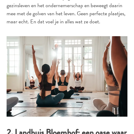
gezinsleven en het ondernemerschap en beweegt daarin
Naar
mee met de golven van het leven. Geen perfecte plaatjes,
Curaçao
maar echt. En dat voel je in alles wat ze doet.
Curaçao
Reis
Apps
Reisplannen
Evenementen
Romantiek
&
Bruiloften
Vergaderingen
&
Conferenties
Reizen
naar
Curaçao
Lokaal
2. Landhuis Bloemhof: een oase waar