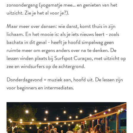
D
DEUTSCH
zonsondergang (yogamatje mee… en genieten van het
E
uitzicht. Zie je het al voor je?).
ENGLISH
R
Maar meer over dansen: wie danst, komt thuis in zijn
L
ESPAÑOL
lichaam. En het mooie is: als je iets nieuws leert - zoals
A
bachata in dit geval - heeft je hoofd simpelweg geen
N
FRANÇAIS
ruimte meer om ergens anders over na te denken. De
D
lessen vinden plaats bij Surfspot Curaçao, met uitzicht op
NEDERLANDS
S
zee en windsurfers op de achtergrond.
PORTUGUÊS
Donderdagavond = muziek aan, hoofd uit. De lessen zijn
voor beginners en intermediates.