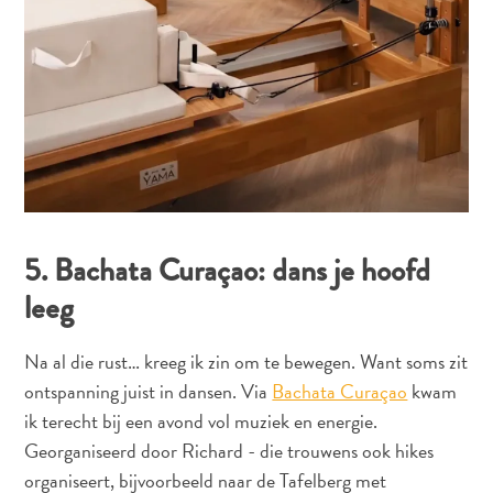
Nachtleven
Cultuur
Weer
Toegankelijkheid
Internetverbinding
en
Mobiel
Telefoneren
Elektriciteit
5. Bachata Curaçao: dans je hoofd
Overig
leeg
Bruiloften
en
huwelijksreizen
Na al die rust… kreeg ik zin om te bewegen. Want soms zit
Digitale
ontspanning juist in dansen. Via
Bachata Curaçao
kwam
immigratiekaart
ik terecht bij een avond vol muziek en energie.
N
Georganiseerd door Richard - die trouwens ook hikes
E
organiseert, bijvoorbeeld naar de Tafelberg met