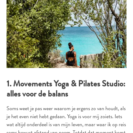
All-
inclusive
Appartementen
Hotels
en
Resorts
Vakantiewoningen
Plan
1. Movements Yoga & Pilates Studio:
je
alles voor de balans
bezoek
Soms weet je pas weer waarom je ergens zo van houdt, als
je het even niet hebt gedaan. Yoga is voor mij zoiets. Iets
wat altijd onderdeel is van mijn leven, maar waar ik op reis
soms bewust afstand van neem. Totdat dat moment komt