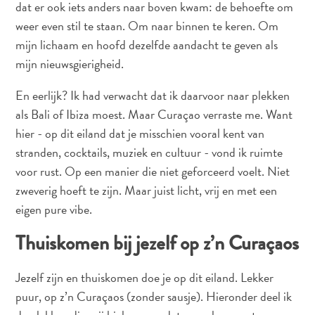
dat er ook iets anders naar boven kwam: de behoefte om
Nachtleven
en
weer even stil te staan. Om naar binnen te keren. Om
entertainment
mijn lichaam en hoofd dezelfde aandacht te geven als
Natuur
mijn nieuwsgierigheid.
en
En eerlijk? Ik had verwacht dat ik daarvoor naar plekken
parken
Sauna
als Bali of Ibiza moest. Maar Curaçao verraste me. Want
en
hier - op dit eiland dat je misschien vooral kent van
wellness
stranden, cocktails, muziek en cultuur - vond ik ruimte
Sport
voor rust. Op een manier die niet geforceerd voelt. Niet
en
zweverig hoeft te zijn. Maar juist licht, vrij en met een
golf
eigen pure vibe.
Stranden
Taxidiensten
Thuiskomen bij jezelf op z’n Curaçaos
Tours
Wateractiviteiten
Jezelf zijn en thuiskomen doe je op dit eiland. Lekker
Winkelgebieden
puur, op z’n Curaçaos (zonder sausje). Hieronder deel ik
Waar