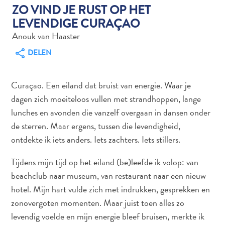
ZO VIND JE RUST OP HET
LEVENDIGE CURAÇAO
Anouk van Haaster
Autoverhuur
DELEN
Bezienswaardigheden
Diversen
Duik-
Curaçao. Een eiland dat bruist van energie. Waar je
en
dagen zich moeiteloos vullen met strandhoppen, lange
snorkelplekken
lunches en avonden die vanzelf overgaan in dansen onder
Duikoperators
de sterren. Maar ergens, tussen die levendigheid,
Eten
ontdekte ik iets anders. Iets zachters. Iets stillers.
en
drinken
Tijdens mijn tijd op het eiland (be)leefde ik volop: van
Kunst
beachclub naar museum, van restaurant naar een nieuw
en
hotel. Mijn hart vulde zich met indrukken, gesprekken en
cultuur
zonovergoten momenten. Maar juist toen alles zo
Landactiviteiten
levendig voelde en mijn energie bleef bruisen, merkte ik
Musea