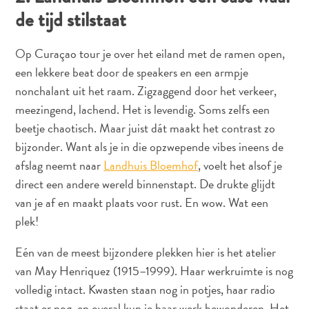
vervoer
de tijd stilstaat
Curaçaose
cultuur
Op Curaçao tour je over het eiland met de ramen open,
Foto's
een lekkere beat door de speakers en een armpje
The
Blue
nonchalant uit het raam. Zigzaggend door het verkeer,
Wave
meezingend, lachend. Het is levendig. Soms zelfs een
Blogs
beetje chaotisch. Maar juist dát maakt het contrast zo
Nieuwste
bijzonder. Want als je in die opzwepende vibes ineens de
Activiteiten
afslag neemt naar
Landhuis Bloemhof
, voelt het alsof je
Duiken
direct een andere wereld binnenstapt. De drukte glijdt
Kindvriendelijk
van je af en maakt plaats voor rust. En wow. Wat een
Kultuur
plek!
&
Eten
Eén van de meest bijzondere plekken hier is het atelier
Plan
van May Henriquez (1915–1999). Haar werkruimte is nog
Je
volledig intact. Kwasten staan nog in potjes, haar radio
Trip
staat er nog, en overal kun je haar werk bewonderen. Het