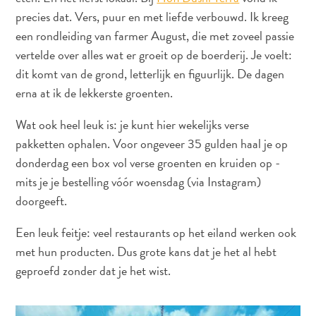
precies dat. Vers, puur en met liefde verbouwd. Ik kreeg
een rondleiding van farmer August, die met zoveel passie
vertelde over alles wat er groeit op de boerderij. Je voelt:
dit komt van de grond, letterlijk en figuurlijk. De dagen
erna at ik de lekkerste groenten.
Wat ook heel leuk is: je kunt hier wekelijks verse
pakketten ophalen. Voor ongeveer 35 gulden haal je op
Van
donderdag een box vol verse groenten en kruiden op -
bohohotels
mits je je bestelling vóór woensdag (via Instagram)
tot
doorgeeft.
arty
restaurants:
Een leuk feitje: veel restaurants op het eiland werken ook
mijn
met hun producten. Dus grote kans dat je het al hebt
creatieve
geproefd zonder dat je het wist.
Curaçao-
gids