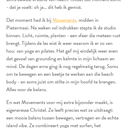
- dat je voelt: oh ja… dit heb ik gemist.
Dat moment had ik bij
Movements,
midden in
Pietermaai. Na weken vol indrukken stapte ik de studio
binnen. Licht, ruimte, planten - een sfeer die meteen rust
brengt. Tijdens de les wist ik weer waarom ik er zo van
hou: van yoga en pilates. Het gaf mij eindelijk weer even
dat gevoel van grounding en kalmte in mijn lichaam en
mind. De dagen erna ging ik nog regelmatig terug. Soms
om te bewegen en een beetje te werken aan die beach
body - en soms juist om stilte in mijn hoofd te brengen.
Alles voor de balans.
En wat Movements voor mij extra bijzonder maakt, is
Reisvereisten
eigenaresse Christel. Ze leeft precies wat ze uitdraagt:
Waarom
een mooie balans tussen bewegen, vertragen en de echte
Curacao?
island vibe. Ze combineert yoga met surfen, het
Cruise