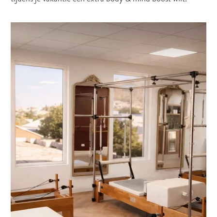
Douane
en
Immigratie
Gezondheid
en
Inentingen
—
Ziekenhuizen
Je
Verplaatsen
Geld,
Geldautomaten
en
Fooien
Accommodatie
Activiteiten
Uit
Eten