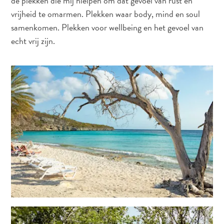
de plekken die mij hielpen om dat gevoel van rust en
te
vrijheid te omarmen. Plekken waar body, mind en soul
verblijven
samenkomen. Plekken voor wellbeing en het gevoel van
echt vrij zijn.