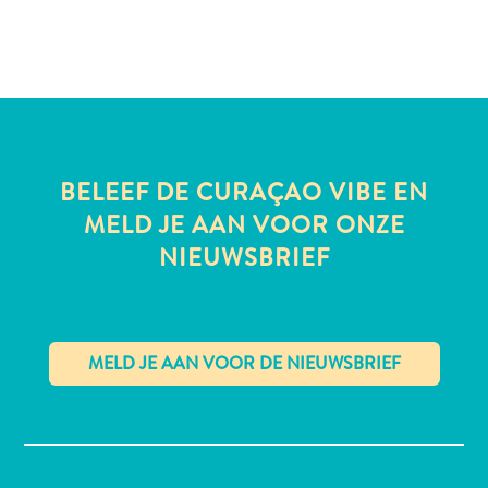
BELEEF DE CURAÇAO VIBE EN
MELD JE AAN VOOR ONZE
NIEUWSBRIEF
✕