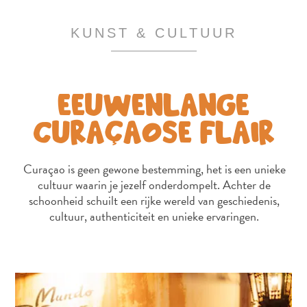
KUNST & CULTUUR
All-
inclusive
EEUWENLANGE
Appartementen
Hotels
CURAÇAOSE FLAIR
en
Resorts
Vakantiewoningen
Curaçao is geen gewone bestemming, het is een unieke
Plan
cultuur waarin je jezelf onderdompelt. Achter de
schoonheid schuilt een rijke wereld van geschiedenis,
je
cultuur, authenticiteit en unieke ervaringen.
bezoek