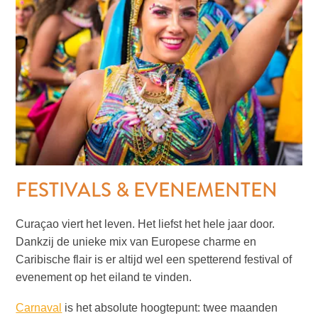
The
Blue
Wave
Updates
Nieuwste
Activiteiten
Duiken
Kindvriendelijk
Kultuur
&
Eten
FESTIVALS & EVENEMENTEN
Plan
Je
Curaçao viert het leven. Het liefst het hele jaar door.
Trip
Dankzij de unieke mix van Europese charme en
The
Caribische flair is er altijd wel een spetterend festival of
Blue
evenement op het eiland te vinden.
Wave
Updates
Carnaval
is het absolute hoogtepunt: twee maanden