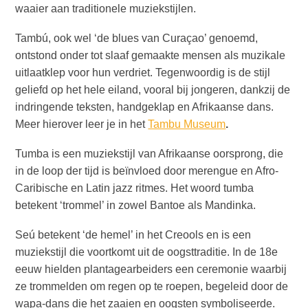
waaier aan traditionele muziekstijlen.
Naar
Curaçao
Tambú, ook wel ‘de blues van Curaçao’ genoemd,
Curaçao
ontstond onder tot slaaf gemaakte mensen als muzikale
Reis
uitlaatklep voor hun verdriet. Tegenwoordig is de stijl
Apps
geliefd op het hele eiland, vooral bij jongeren, dankzij de
Reisplannen
indringende teksten, handgeklap en Afrikaanse dans.
Evenementen
Meer hierover leer je in het
Tambu Museum
.
Romantiek
&
Tumba is een muziekstijl van Afrikaanse oorsprong, die
Bruiloften
in de loop der tijd is beïnvloed door merengue en Afro-
Vergaderingen
Caribische en Latin jazz ritmes. Het woord tumba
&
betekent ‘trommel’ in zowel Bantoe als Mandinka.
Conferenties
Seú betekent ‘de hemel’ in het Creools en is een
Reizen
muziekstijl die voortkomt uit de oogsttraditie. In de 18e
naar
eeuw hielden plantagearbeiders een ceremonie waarbij
Curaçao
ze trommelden om regen op te roepen, begeleid door de
Lokaal
wapa-dans die het zaaien en oogsten symboliseerde.