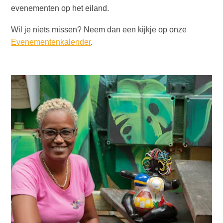
evenementen op het eiland.
Wil je niets missen? Neem dan een kijkje op onze
Evenementenkalender
.
Duiken
en
snorkelen
op
Curaçao