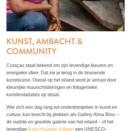
Waar
staat
Curaçao
KUNST, AMBACHT &
om
bekend?
COMMUNITY
Curaçao staat bekend om zijn levendige kleuren en
energieke sfeer. Dat zie je terug in de bruisende
kunstscene. Overal op het eiland word je verrast door
kleurrijke muurschilderingen en fotogenieke
kunstinstallaties op straat.
Wie zich een dag lang wil onderdompelen in kunst en
The
cultuur, kan terecht bij plekken als Gallery Alma Blou –
artist
de oudste en grootste galerie van het eiland – of het
in
levendige
Kura Hulanda Village
: een UNESCO-