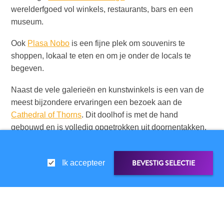
you:
werelderfgoed vol winkels, restaurants, bars en een
ontdek
museum.
je
liefde
Ook
Plasa Nobo
is een fijne plek om souvenirs te
voor
shoppen, lokaal te eten en om je onder de locals te
kunst
begeven.
op
Naast de vele galerieën en kunstwinkels is een van de
Curaçao
meest bijzondere ervaringen een bezoek aan de
FAQs
Cathedral of Thorns
. Dit doolhof is met de hand
gebouwd en is volledig opgetrokken uit doornentakken.
Eenmaal binnen, word je verrast door bijzondere
kunstobjecten. Een indrukwekkende belevenis.
BEVESTIG SELECTIE
Ik accepteer
Bekijk onze pagina over
Kunst & Cultuur
voor meer
inspiratie.
LINK DELEN