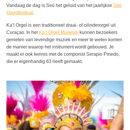
vervoer
Vandaag de dag is Seú het geluid van het jaarlijkse
Seú
Curaçaose
Oogstfestival
.
cultuur
Foto's
Ka’l Orgel is een traditioneel draai- of cilinderorgel uit
The
Curaçao. In het
Ka’l Orgel Museum
kunnen bezoekers
Blue
genieten van levendige muziek en meer te weten komen
Wave
de manier waarop het instrument wordt gebouwd. Je
Blogs
maakt er ook kennis met de componist Serapio Pinedo,
Nieuwste
die er eigenhandig 63 heeft gemaakt.
Activiteiten
Duiken
Kindvriendelijk
Kultuur
&
Eten
Plan
Je
Trip