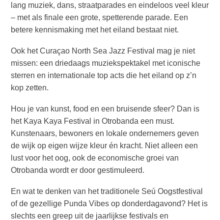
lang muziek, dans, straatparades en eindeloos veel kleur
– met als finale een grote, spetterende parade. Een
betere kennismaking met het eiland bestaat niet.
Ook het Curaçao North Sea Jazz Festival mag je niet
missen: een driedaags muziekspektakel met iconische
sterren en internationale top acts die het eiland op z’n
kop zetten.
Van
Hou je van kunst, food en een bruisende sfeer? Dan is
bohohotels
het Kaya Kaya Festival in Otrobanda een must.
tot
Kunstenaars, bewoners en lokale ondernemers geven
arty
de wijk op eigen wijze kleur én kracht. Niet alleen een
restaurants:
lust voor het oog, ook de economische groei van
mijn
Otrobanda wordt er door gestimuleerd.
creatieve
Curaçao-
En wat te denken van het traditionele Seú Oogstfestival
gids
of de gezellige Punda Vibes op donderdagavond? Het is
slechts een greep uit de jaarlijkse festivals en