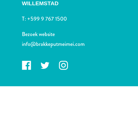
Nachtleven
WILLEMSTAD
en
entertainment
T:
+599 9 767 1500
Natuur
en
Bezoek website
parken
info@brakkeputmeimei.com
Sauna
en
wellness
Sport
en
golf
Stranden
Taxidiensten
Tours
Wateractiviteiten
Winkelgebieden
Waar