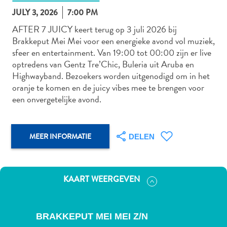
JULY 3, 2026
7:00 PM
AFTER 7 JUICY keert terug op 3 juli 2026 bij
Brakkeput Mei Mei voor een energieke avond vol muziek,
Autoverhuur
sfeer en entertainment. Van 19:00 tot 00:00 zijn er live
Bezienswaardigheden
optredens van Gentz Tre’Chic, Buleria uit Aruba en
Diversen
Highwayband. Bezoekers worden uitgenodigd om in het
Duik-
oranje te komen en de juicy vibes mee te brengen voor
en
een onvergetelijke avond.
snorkelplekken
Duikoperators
Eten
MEER INFORMATIE
DELEN
en
drinken
Kunst
KAART WEERGEVEN
en
cultuur
Landactiviteiten
BRAKKEPUT MEI MEI Z/N
Musea