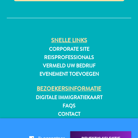
✕
All-
inclusive
SNELLE LINKS
Appartementen
CORPORATE SITE
Hotels
REISPROFESSIONALS
en
VERMELD UW BEDRIJF
Resorts
EVENEMENT TOEVOEGEN
Vakantiewoningen
Plan
BEZOEKERSINFORMATIE
je
DIGITALE IMMIGRATIEKAART
bezoek
FAQS
CONTACT
EVENEMENTEN
ONLINE BROCHURE