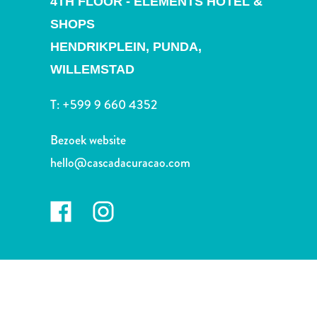
4TH FLOOR - ELEMENTS HOTEL &
Nachtleven
en
SHOPS
entertainment
HENDRIKPLEIN, PUNDA,
Natuur
WILLEMSTAD
en
parken
T:
+599 9 660 4352
Sauna
en
Bezoek website
wellness
hello@cascadacuracao.com
Sport
en
golf
Stranden
Taxidiensten
Tours
Wateractiviteiten
Winkelgebieden
Waar