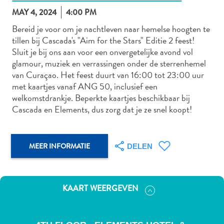
MAY 4, 2024
4:00 PM
Bereid je voor om je nachtleven naar hemelse hoogten te
tillen bij Cascada's "Aim for the Stars" Editie 2 feest!
Autoverhuur
Sluit je bij ons aan voor een onvergetelijke avond vol
Bezienswaardigheden
glamour, muziek en verrassingen onder de sterrenhemel
Diversen
van Curaçao. Het feest duurt van 16:00 tot 23:00 uur
Duik-
met kaartjes vanaf ANG 50, inclusief een
en
welkomstdrankje. Beperkte kaartjes beschikbaar bij
snorkelplekken
Cascada en Elements, dus zorg dat je ze snel koopt!
Duikoperators
Eten
en
MEER INFORMATIE
DELEN
drinken
Kunst
en
KAART WEERGEVEN
cultuur
Landactiviteiten
Musea