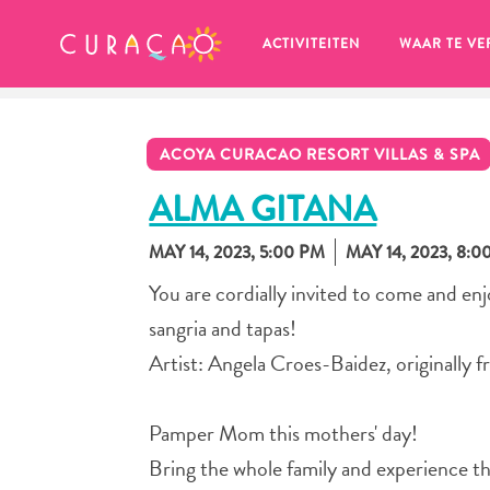
MIJN FAVORIETEN
ACTIVITEITEN
WAAR TE VE
ACOYA CURACAO RESORT VILLAS & SPA
ALMA GITANA
MAY 14, 2023, 5:00 PM
MAY 14, 2023, 8:0
Zo te zien heb je nog geen 
You are cordially invited to come and en
favoriete plekken opgeslagen.
sangria and tapas!
Artist: Angela Croes-Baidez, originally 
Pamper Mom this mothers' day!
Wanneer je iets op wil slaan om later nog eens te bekijk
Bring the whole family and experience t