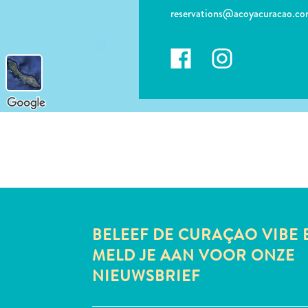
reservations@acoyacuracao.c
BELEEF DE CURAÇAO VIBE 
MELD JE AAN VOOR ONZE
NIEUWSBRIEF