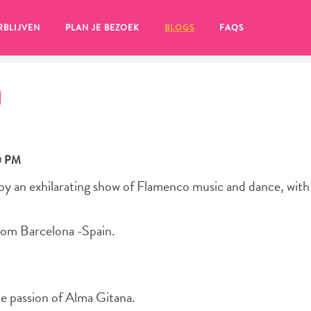
RBLIJVEN
PLAN JE BEZOEK
BLOGS
FAQS
0 PM
joy an exhilarating show of Flamenco music and dance, with
from Barcelona -Spain.
en, klik op het
he passion of Alma Gitana.