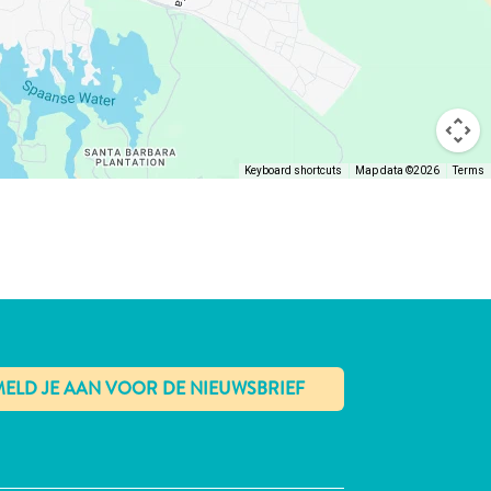
Keyboard shortcuts
Map data ©2026
Terms
✕